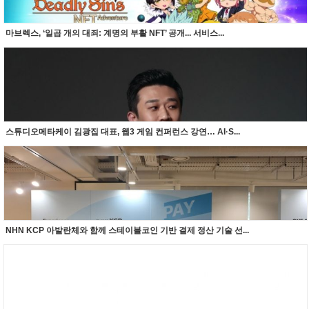
마브렉스, ‘일곱 개의 대죄: 계명의 부활 NFT’ 공개... 서비스...
스튜디오메타케이 김광집 대표, 웹3 게임 컨퍼런스 강연… AI·S...
NHN KCP 아발란체와 함께 스테이블코인 기반 결제 정산 기술 선...