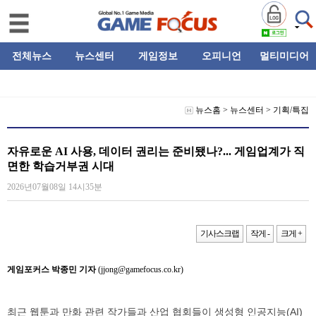
전체뉴스
뉴스센터
게임정보
오피니언
멀티미디어
뉴스홈
>
뉴스센터
>
기획/특집
자유로운 AI 사용, 데이터 권리는 준비됐나?... 게임업계가 직
면한 학습거부권 시대
2026년07월08일 14시35분
기사스크랩
작게 -
크게 +
게임포커스 박종민 기자
(jjong@gamefocus.co.kr)
최근 웹툰과 만화 관련 작가들과 산업 협회들이 생성형 인공지능(AI)