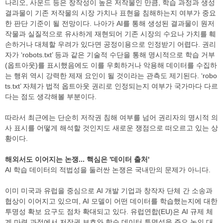
나리오, 사운드 등은 창작성이 높은 저작물인 만큼, 학습 과정과 생성
결과물이 기존 저작물의 시장 가치나 표현을 침해하는지 여부가 중요
한 판단 기준이 될 전망이다. 나아가 AI를 통해 생성된 결과물이 원저
작물과 실질적으로 유사하게 재현되어 기존 시장의 수요나 가치를 훼
손하거나 대체할 우려가 있다면 공정이용으로 인정받기 어렵다. 권리
자가 ‘robots.txt’ 등과 같은 기술적 수단을 통해 명시적으로 학습 거부
(옵트아웃)를 표시했음에도 이를 우회하거나 악용해 데이터를 수집하
는 행위 역시 강력한 제재 요인이 될 것이라는 관측도 제기된다. ‘robo
ts.txt’ 자체가 법적 옵트아웃 권리로 인정되는지 여부가 국가마다 다르
다는 점도 생각해볼 부분이다.
따라서 최근에는 단순히 저작권 침해 여부를 넘어 권리자의 명시적 의
사 표시를 어떻게 해석할 것인지도 새로운 쟁점으로 떠오르고 있는 상
황이다.
해외서도 이어지는 논쟁... 핵심은 '데이터 출처'
AI 학습 데이터의 적법성을 둘러싼 논쟁은 국내만의 문제가 아니다.
이미 미국과 유럽을 중심으로 AI 개발 기업과 창작자 단체 간 소송과
협상이 이어지고 있으며, AI 모델이 어떤 데이터를 학습했는지에 대한
투명성 확보 요구도 점차 확대되고 있다. 유럽연합(EU)은 AI 규제 체
계 마련 과정에서 저작권 보호와 학습 데이터 투명성을 주요 논의 대