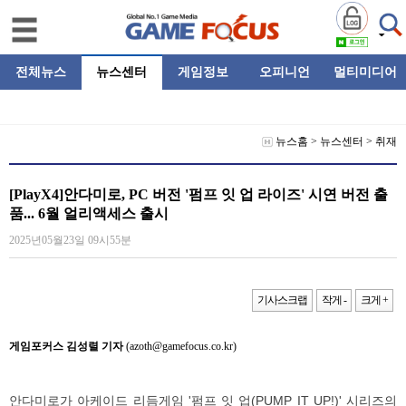
전체뉴스
뉴스센터
게임정보
오피니언
멀티미디어
뉴스홈
>
뉴스센터
>
취재
[PlayX4]안다미로, PC 버전 '펌프 잇 업 라이즈' 시연 버전 출
품... 6월 얼리액세스 출시
2025년05월23일 09시55분
기사스크랩
작게 -
크게 +
게임포커스 김성렬 기자
(azoth@gamefocus.co.kr)
안다미로가 아케이드 리듬게임 '펌프 잇 업(PUMP IT UP!)' 시리즈의