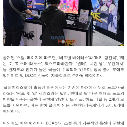
공개된 '스팀' 페이지에 따르면, '베토벤 바이러스'와 '터키 행진곡', '캐
논 D', '미스터 라푸스', 엑스트라바간자', '윈터', '치킨 윙', '우편마차'
등 인지도와 인기가 높은 곡들이 수록되어 있으며, 정식 출시 후에도
업데이트 및 DLC로 신곡이 지속적으로 추가될 예정이다.
'플레이엑스포'에 출품된 버전에서는 기존에 아래에서 위로 노트가 올
라오는 '펌프 잇 업' 시리즈와는 달리, 반대로 탑 다운 형태로 노트의
방향을 바꾸는 옵션이 구현돼 있었다. 또 싱글, 하프 더블 등 2개의 모
드를 지원하며, 이는 흔히 플레이 되는 건반형 리듬게임의 5키, 6키에
해당한다.
이외에도 배속 변경이나 BGA 밝기 조절 등의 기본적인 옵션이 구현돼