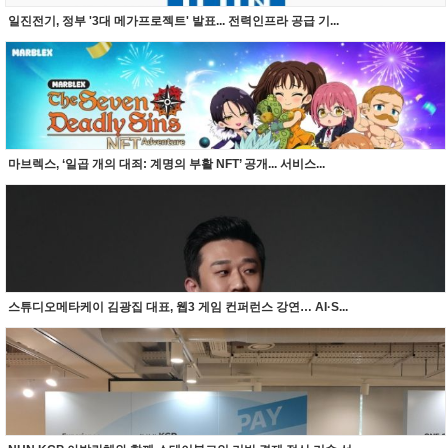
일진전기, 정부 '3대 메가프로젝트' 발표... 전력인프라 공급 기...
마브렉스, ‘일곱 개의 대죄: 계명의 부활 NFT’ 공개... 서비스...
스튜디오메타케이 김광집 대표, 웹3 게임 컨퍼런스 강연… AI·S...