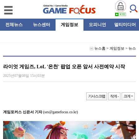
전체뉴스
뉴스센터
게임정보
오피니언
멀티미디어
뉴스홈
>
게임정보
>
뉴스
라이엇 게임즈, LoL '온천' 팝업 오픈 앞서 사전예약 시작
2025년07월08일 15시03분
기사스크랩
작게 -
크게 +
게임포커스 신은서 기자
(ses@gamefocus.co.kr)