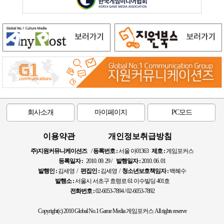
회사소개
마이페이지
PC모드
이용약관
개인정보취급방침
주)지원커뮤니케이션즈
/
등록번호 :
서울 아01363
제호 :
게임포커스
등록일자 :
2010. 09. 29 /
발행일자 :
2010. 06. 01
발행인 :
김세영 /
편집인 :
김세영 /
청소년보호책임자 :
백혜수
발행소 :
서울시 서초구 효령로 61 이수빌딩 401호
전화번호 :
02-6053-7894 / 02-6053-7892
Copyright(c) 2010 Global No.1 Game Media 게임포커스 All rights reserve