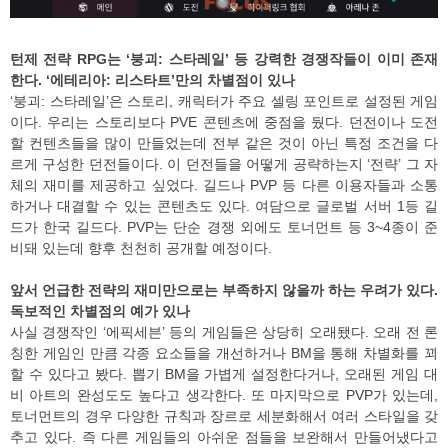
턴제 전략 RPG는 ‘붕괴: 스타레일’ 등 강력한 경쟁작들이 이미 존재
한다. ‘에테리아: 리스타트’만의 차별점이 있나
‘붕괴: 스타레일’은 스토리, 캐릭터가 주요 셀링 포인트로 설정된 게임
이다. 우리는 스토리보다 PVE 콘텐츠에 중점을 뒀다. 던전이나 도전
할 컨텐츠들을 많이 만들었는데 전부 같은 것이 아닌 특정 조건을 다
르게 구성한 던전들이다. 이 던전들을 어떻게 공략하는지 ‘전략’ 그 자
체의 재미를 제공하고 싶었다. 길드나 PVP 등 다른 이용자들과 소통
하거나 대결할 수 있는 콘텐츠도 있다. 여담으로 글로벌 서버 1등 길
드가 한국 길드다. PVP는 단순 경쟁 외에도 토너먼트 등 3~4종이 준
비돼 있는데 향후 천천히 공개할 예정이다.
앞서 언급한 전략의 재미만으로는 부족하지 않을까 하는 우려가 있다.
독보적인 차별점의 예가 있나
사실 경쟁작인 ‘에픽세븐’ 등의 게임들은 상당히 오래됐다. 오래 전 론
칭한 게임인 만큼 각종 요소들을 개선하거나 BM을 통해 차별화를 꾀
할 수 있다고 봤다. 뽑기 BM을 가볍게 설정한다거나, 오래된 게임 대
비 아트의 완성도도 높다고 생각한다. 또 마지막으로 PVP가 있는데,
토너먼트의 경우 다양한 규칙과 장르로 세분화해서 여러 스타일을 갖
추고 있다. 즉 다른 게임들의 아쉬운 점들을 보완해서 만들어냈다고