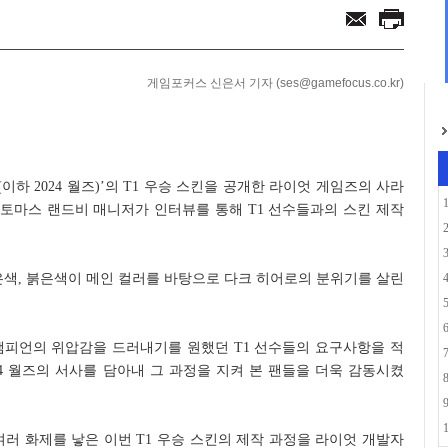
함께... 애니플러스...
으로... 아담 버...
게임포커스 신은서 기자 (ses@gamefocus.co.kr)
십(이하 2024 월즈)’의 T1 우승 스킨을 공개한 라이엇 게임즈의 사라
토마스 랜드비 매니저가 인터뷰를 통해 T1 선수들과의 스킨 제작
 은색, 붉은색이 메인 컬러를 바탕으로 다크 히어로의 분위기를 살린
챔피언의 위압감을 드러내기를 원했던 T1 선수들의 요구사항을 적
24 월즈의 서사를 담아내 그 과정을 지켜 본 팬들을 더욱 감동시켰
여러 화제를 낳은 이번 T1 우승 스킨의 제작 과정을 라이엇 개발자