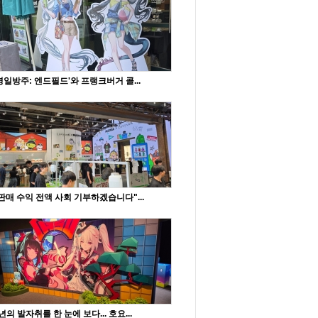
명일방주: 엔드필드'와 프랭크버거 콜...
판매 수익 전액 사회 기부하겠습니다"...
년의 발자취를 한 눈에 보다... 호요...