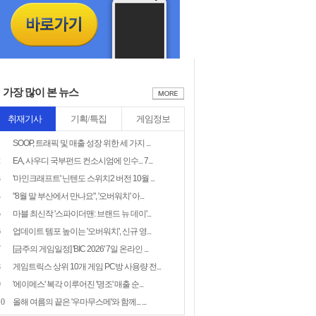
가장 많이 본 뉴스
취재기사
기획/특집
게임정보
1
SOOP, 트래픽 및 매출 성장 위한 세 가지 ...
2
EA, 사우디 국부펀드 컨소시엄에 인수... 7...
3
'마인크래프트' 닌텐도 스위치2 버전 10월 ...
4
"8월 말 부산에서 만나요", '오버워치' 아...
5
마블 최신작 '스파이더맨: 브랜드 뉴 데이'...
6
업데이트 템포 높이는 '오버워치', 신규 영...
7
[금주의 게임일정] 'BIC 2026' 7일 온라인 ...
8
게임트릭스 상위 10개 게임 PC방 사용량 전...
9
'에이메스' 복각 이루어진 '명조' 매출 순...
10
올해 여름의 끝은 '우마무스메'와 함께... ...