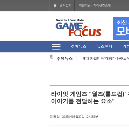
즐겨찾기
지원커뮤니케이션즈소개
작곡 보조에서 블리자드 음악의 기둥
헥토파이낸셜 2026년 상반기 잠
주요뉴스
'멧챠 카멜레온' 대항마 'FAKE M
웹젠 2026년 상반기 누적 매출 77
'스팀' 입점한 27주년 장수 MMO
넷마블문화재단, 여름방학 기념 
라이엇 게임즈 "월즈(롤드컵)
아크시스템웍스아시아, 판타지 RPG 
이야기를 전달하는 요소"
그라비티, '라그나로크 제로' 202
등록일
2025년08월29일 12시35분
코리아보드게임즈, '퍼스트 시그널