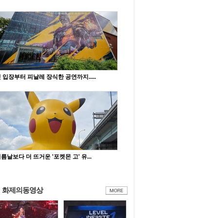
 입장부터 피날레 장식한 공연까지.....
름날보다 더 뜨거운 '포켓몬 고' 유...
화제의동영상