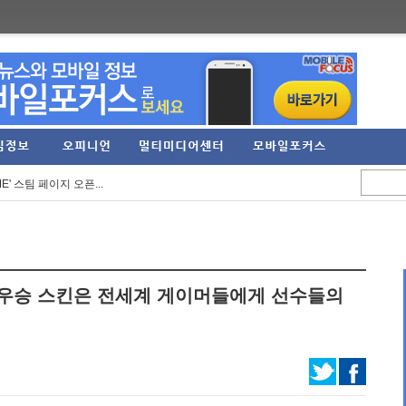
으로... 아담 버...
정 실적 발표… 역대 ...
E' 스팀 페이지 오픈...
3억 원 기록... 2분...
RPG '가디우스: 이터널...
임직원 가족 견학프로...
' 우승 스킨은 전세계 게이머들에게 선수들의
'Riviera ~약속의 ...
6 여름 시즌 프로모...
' 등 신작 보드게임...