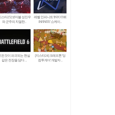
지스타25] 넷마블 성진우
레벨 인피니트 'INTO THE
와 군주의 치열한...
INFINITE' 쇼케이...
모든것이 파괴되는 현실
[지스타24] 크래프톤 '딩
같은 전장을 담다. ...
컴투게더' 개발자 ...