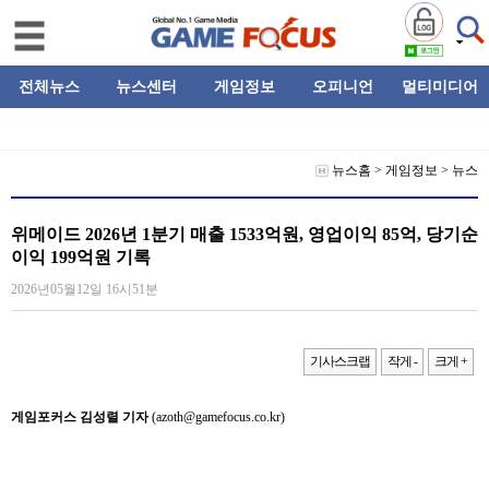
전체뉴스
뉴스센터
게임정보
오피니언
멀티미디어
뉴스홈
>
게임정보
>
뉴스
위메이드 2026년 1분기 매출 1533억원, 영업이익 85억, 당기순
이익 199억원 기록
2026년05월12일 16시51분
기사스크랩
작게 -
크게 +
게임포커스 김성렬 기자
(azoth@gamefocus.co.kr)