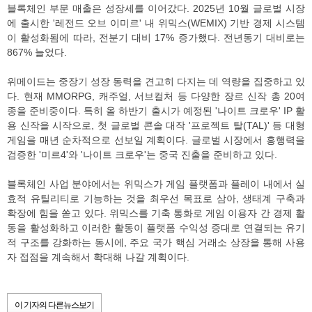
블록체인 부문 매출은 성장세를 이어갔다. 2025년 10월 글로벌 시장
에 출시한 '레전드 오브 이미르' 내 위믹스(WEMIX) 기반 경제 시스템
이 활성화됨에 따라, 전분기 대비 17% 증가했다. 전년동기 대비로는
867% 늘었다.
위메이드는 중장기 성장 동력을 견고히 다지는 데 역량을 집중하고 있
다. 현재 MMORPG, 캐주얼, 서브컬처 등 다양한 장르 신작 총 20여
종을 준비중이다. 특히 올 하반기 출시가 예정된 '나이트 크로우' IP 활
용 신작을 시작으로, 첫 글로벌 콘솔 대작 '프로젝트 탈(TAL)' 등 대형
게임을 매년 순차적으로 선보일 계획이다. 글로벌 시장에서 흥행력을
검증한 '미르4'와 '나이트 크로우'는 중국 진출을 준비하고 있다.
블록체인 사업 분야에서는 위믹스가 게임 플랫폼과 플레이 내에서 실
효적 유틸리티로 기능하는 것을 최우선 목표로 삼아, 생태계 구축과
확장에 힘을 쏟고 있다. 위믹스를 기축 통화로 게임 이용자 간 경제 활
동을 활성화하고 이러한 활동이 플랫폼 수익성 증대로 연결되는 유기
적 구조를 강화하는 동시에, 주요 국가 핵심 거래소 상장을 통해 사용
자 접점을 계속해서 확대해 나갈 계획이다.
이 기자의 다른뉴스보기