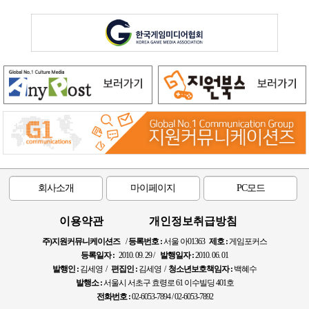
회사소개
마이페이지
PC모드
이용약관
개인정보취급방침
주)지원커뮤니케이션즈
/
등록번호 :
서울 아01363
제호 :
게임포커스
등록일자 :
2010. 09. 29 /
발행일자 :
2010. 06. 01
발행인 :
김세영 /
편집인 :
김세영 /
청소년보호책임자 :
백혜수
발행소 :
서울시 서초구 효령로 61 이수빌딩 401호
전화번호 :
02-6053-7894 / 02-6053-7892