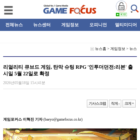
전체뉴스
뉴스센터
게임정보
오피니언
멀티미디어
뉴스홈
>
게임정보
>
뉴스
리얼리티 큐브드 게임, 탄막 슈팅 RPG '인투더던전:리본' 출
시일 5월 22일로 확정
2026년05월18일 15시41분
기사스크랩
작게 -
크게 +
게임포커스 이혁진 기자
(baeyo@gamefocus.co.kr)