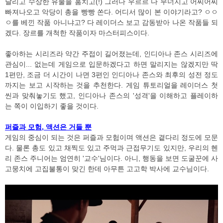
달리고 수상한 유물을 훔치고(!) 그러다 우르르 다 무너지고 어찌어찌
빠져나오고 악당이 총을 빵빵 쏜다. 어디서 많이 본 이야기라고? ㅇㅇ
ㅇ를 베낀 작품 아니냐고? 다 레이더스 보고 감동받아 나온 작품들 되
겠다. 장르를 개척한 작품이자 마스터피스이다.
좋아하는 시리즈라 약간 주접이 길어졌는데, 인디아나 존스 시리즈에
관심이... 없는데 게임으로 입문하겠다고 하면 말리지는 않겠지만 딱
1편만, 조금 더 시간이 나면 3편인 인디아나 존스와 최후의 성전 정도
까지는 보고 시작하는 것을 추천한다. 게임 튜토리얼을 레이더스 첫
씬과 맞춰놓기도 했고, 인디아나 존스의 '성격'을 이해하고 플레이하
는 쪽이 이입하기 좋을 것이다.
퍼즐과 모험, 액션은 거들 뿐
게임의 중심이 되는 것은 퍼즐과 모험이며 액션은 곁다리 정도에 모문
다. 물론 총도 있고 채찍도 있고 주먹과 근접무기도 있지만, 우리의 헨
리 존스 주니어는 엄연히 '교수'님이다. 아니, 행동을 보면 도굴꾼에 사
고뭉치에 고집불통이 맞긴 한데 아무튼 고고학 박사에 교수님이다.