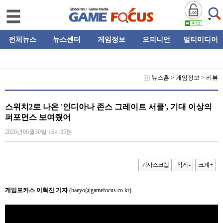
전체뉴스
뉴스센터
게임정보
오피니언
멀티미디어
뉴스홈
>
게임정보
>
리뷰
스위치2로 나온 '인디아나 존스 그레이트 서클', 기대 이상의
퍼포먼스 보여줬어
2026년06월30일 16시35분
기사스크랩
작게 -
크게 +
게임포커스 이혁진 기자
(baeyo@gamefocus.co.kr)