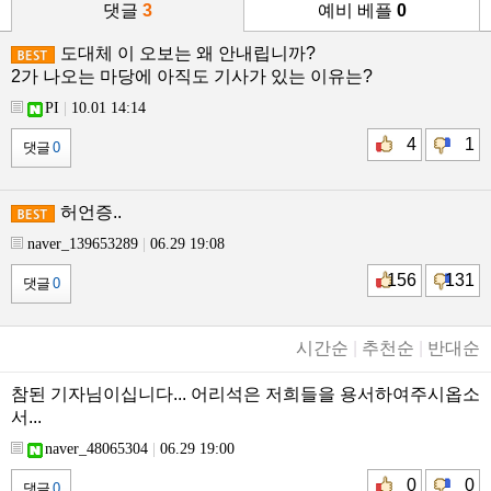
댓글
3
예비 베플
0
도대체 이 오보는 왜 안내립니까?
2가 나오는 마당에 아직도 기사가 있는 이유는?
PI
|
10.01 14:14
4
1
댓글
0
허언증..
naver_139653289
|
06.29 19:08
156
131
댓글
0
시간순
|
추천순
|
반대순
참된 기자님이십니다... 어리석은 저희들을 용서하여주시옵소
서...
naver_48065304
|
06.29 19:00
0
0
댓글
0