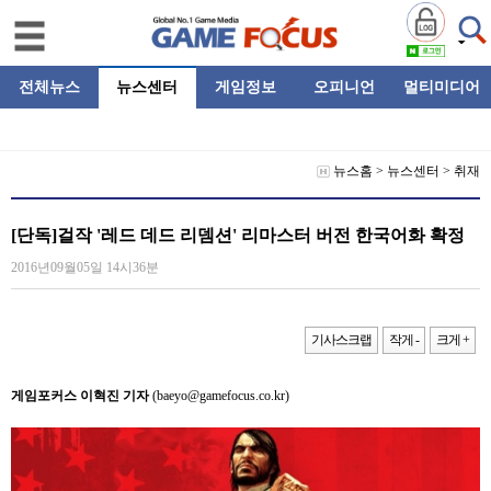
전체뉴스
뉴스센터
게임정보
오피니언
멀티미디어
뉴스홈
>
뉴스센터
>
취재
[단독]걸작 '레드 데드 리뎀션' 리마스터 버전 한국어화 확정
2016년09월05일 14시36분
기사스크랩
작게 -
크게 +
게임포커스 이혁진 기자
(baeyo@gamefocus.co.kr)