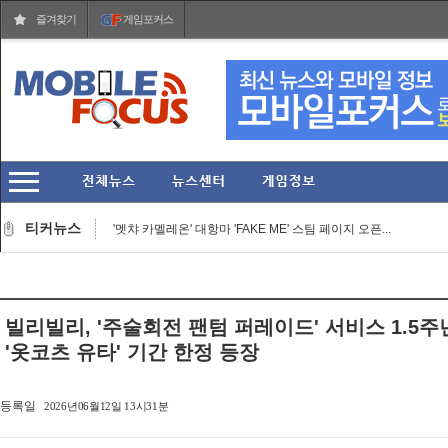
즐겨찾기
게임포커스
작곡 보조에서 블리자드 음악의 기둥으로... 아담 버...
헥토파이낸셜 2026년 상반기 잠정 실적 발표… 역대 ...
티커뉴스
'멧챠 카멜레온' 대항마 'FAKE ME' 스팀 페이지 오픈...
웹젠 2026년 상반기 누적 매출 773억 원 기록... 2분...
'스팀' 입점한 27주년 장수 MMORPG '가디우스: 이터널...
넷마블문화재단, 여름방학 기념 임직원 가족 견학프로...
아크시스템웍스아시아, 판타지 RPG 'Riviera ~약속의 ...
빌리빌리, '주술회전 팬텀 퍼레이드' 서비스 1.5주년
그라비티, '라그나로크 제로' 2026 여름 시즌 프로모...
'옷코츠 유타' 기간 한정 등장
코리아보드게임즈, '퍼스트 시그널' 등 신작 보드게임...
올해 여름의 끝은 '우마무스메'와 함께... 애니플러스...
작곡 보조에서 블리자드 음악의 기둥으로... 아담 버...
등록일
2026년06월12일 13시31분