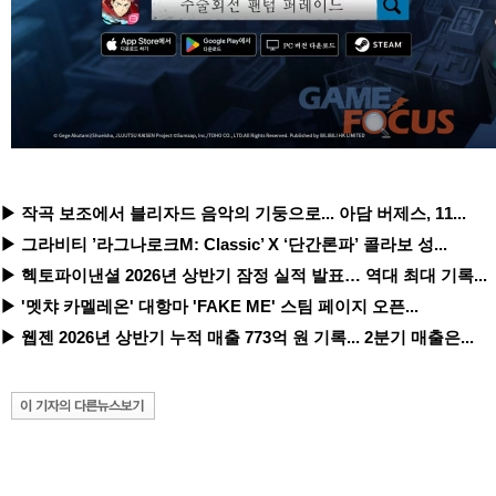
▶ 작곡 보조에서 블리자드 음악의 기둥으로... 아담 버제스, 11...
▶ 그라비티 ’라그나로크M: Classic’ X ‘단간론파’ 콜라보 성...
▶ 헥토파이낸셜 2026년 상반기 잠정 실적 발표… 역대 최대 기록...
▶ '멧챠 카멜레온' 대항마 'FAKE ME' 스팀 페이지 오픈...
▶ 웹젠 2026년 상반기 누적 매출 773억 원 기록... 2분기 매출은...