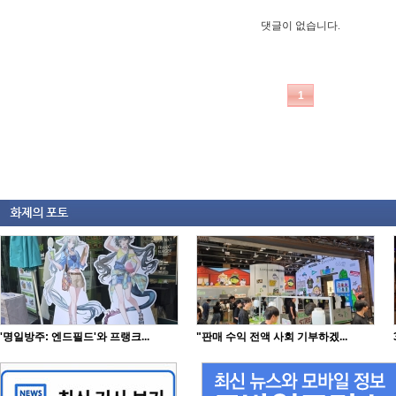
'명일방주: 엔드필드'와 프랭크...
"판매 수익 전액 사회 기부하겠...