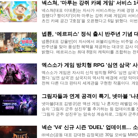
넥스쳐, '마루는 강쥐 카페 게임' 서비스 1주
넥스쳐(대표 이대훈)는 자사가 서비스하는 카페 경영 시
장됐다? 짱이지!’(이하 마루는 강쥐 카페 게임)의 서비
츠인 카페 공간 ‘2호점’을 오픈했다고 6일 밝혔다. 이번
넵튠, ‘에르피스’ 정식 출시 반주년 기념 대
넵튠(대표 강율빈)이 자사에서 퍼블리싱하는 비주얼 스쿼
반주년을 맞아 풍성한 혜택을 제공하는 대규모 감사 이
밝혔다. 에르피스는 최대 8명의 캐릭터를 조합하는 전략적
엑스소가 게임 방치형 RPG '심연 삼국' 사
엑스소가 게임은 자사의 신작 방치형 RPG ‘심연 삼국
혔다.‘심연 삼국’은 삼국지의 역사적 배경에 서양 악마
전혀 다른 다크 판타지 세계관을 구현한 작품이다. 게임 
그림자들과 연계 공격이 특기, 넷마블 '나혼렙
넷마블(대표 김병규)은 액션 게임 '나 혼자만 레벨업:
승자 ‘그림자 군주 성진우’를 추가하는 등 업데이트를 
‘그림자 군주 성진우’는 암속성 계승자로, 그림자 군주로
넥슨 'V4' 신규 시즌 'DUEL' 업데이트... 
㈜넥슨(공동 대표 강대현∙김정욱)은 30일 모바일 MMORPG