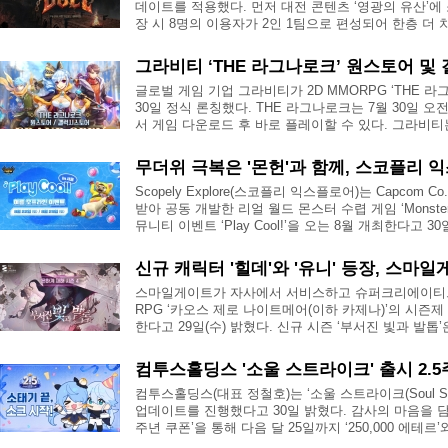
데이트를 적용했다. 먼저 대전 콘텐츠 ‘영광의 유산’에 
장 시 8명의 이용자가 2인 1팀으로 편성되어 한층 더 치
그라비티 ‘THE 라그나로크’ 원스토어 및 
글로벌 게임 기업 그라비티가 2D MMORPG ‘THE
30일 정식 론칭했다. THE 라그나로크는 7월 30일 
서 게임 다운로드 후 바로 플레이할 수 있다. 그라비티는 2
무더위 극복은 '몬헌'과 함께, 스코플리 익스
Scopely Explore(스코플리 익스플로어)는 Capcom C
받아 공동 개발한 리얼 월드 몬스터 수렵 게임 ‘Monster 
뮤니티 이벤트 ‘Play Cool!’을 오는 8월 개최한다고 30일
신규 캐릭터 '힐데'와 '유니' 등장, 스마일게
스마일게이트가 자사에서 서비스하고 슈퍼크리에이티
RPG ‘카오스 제로 나이트메어(이하 카제나)’의 시즌제
한다고 29일(수) 밝혔다. 신규 시즌 ‘부서진 빛과 발톱’은
컴투스홀딩스 '소울 스트라이크' 출시 2.5주
컴투스홀딩스(대표 정철호)는 ‘소울 스트라이크(Soul St
업데이트를 진행했다고 30일 밝혔다. 감사의 마음을 담은
주년 쿠폰’을 통해 다음 달 25일까지 ‘250,000 에테르’