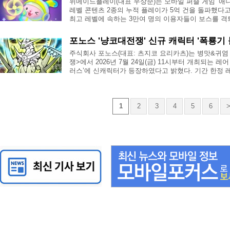
위메이드플레이(대표 우상준)는 모바일 퍼즐 게임 ‘애
레벨 콘텐츠 2종의 누적 플레이가 5억 건을 돌파했다고
최고 레벨에 속하는 3만여 명의 이용자들이 보스를 격퇴하
포노스 '냥코대전쟁' 신규 캐릭터 '폭룡기 볼
주식회사 포노스(대표: 츠지코 요리카츠)는 병맛&귀
쟁>에서 2026년 7월 24일(금) 11시부터 개최되는 
러스’에 신캐릭터가 등장하였다고 밝혔다. 기간 한정 레어 
1
2
3
4
5
6