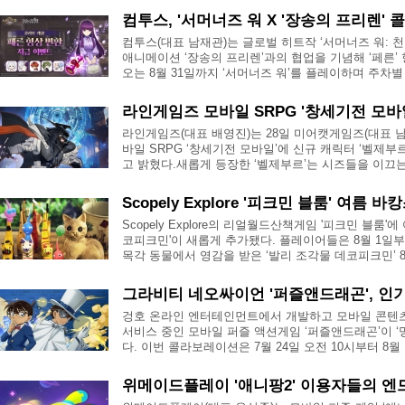
컴투스, '서머너즈 워 X '장송의 프리렌' 콜라
컴투스(대표 남재관)는 글로벌 히트작 ‘서머너즈 워: 천
애니메이션 ‘장송의 프리렌’과의 협업을 기념해 ‘페른’
오는 8월 31일까지 ‘서머너즈 워’를 플레이하며 주차별 
라인게임즈 모바일 SRPG '창세기전 모바일'
라인게임즈(대표 배영진)는 28일 미어캣게임즈(대표 
바일 SRPG ‘창세기전 모바일’에 신규 캐릭터 ‘벨제
고 밝혔다.새롭게 등장한 ‘벨제부르’는 시즈들을 이끄는 대
Scopely Explore '피크민 블룸' 여름 바캉
Scopely Explore의 리얼월드산책게임 '피크민 블룸
코피크민'이 새롭게 추가됐다. 플레이어들은 8월 1일부
목각 동물에서 영감을 받은 ‘발리 조각물 데코피크민’ 8종
그라비티 네오싸이언 '퍼즐앤드래곤', 인기 
겅호 온라인 엔터테인먼트에서 개발하고 모바일 콘텐
서비스 중인 모바일 퍼즐 액션게임 ‘퍼즐앤드래곤’이 
다. 이번 콜라보레이션은 7월 24일 오전 10시부터 8월 1
위메이드플레이 '애니팡2' 이용자들의 엔드 