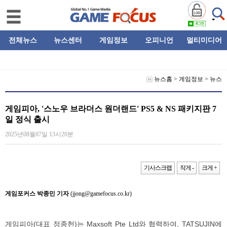
전체뉴스
뉴스센터
게임정보
오피니언
멀티미디어
뉴스홈
>
게임정보
>
뉴스
게임피아, '스노우 브라더스 원더랜드' PS5 & NS 패키지판 7
일 정식 출시
2025년08월07일 13시20분
기사스크랩
작게 -
크게 +
게임포커스 박종민 기자
(jjong@gamefocus.co.kr)
게임피아(대표 정종헌)는 Maxsoft Pte Ltd와 협력하여, TATSUJIN에