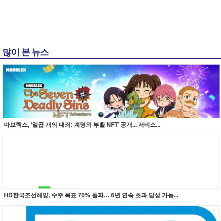
많이 본 뉴스
마브렉스, ‘일곱 개의 대죄: 계명의 부활 NFT’ 공개... 서비스...
HD한국조선해양, 수주 목표 70% 돌파… 6년 연속 초과 달성 가능...