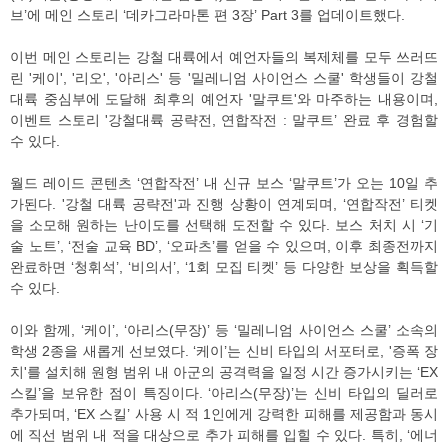
브’에 메인 스토리 ‘데카그라마톤 편 3장’ Part 3를 업데이트했다.
이번 메인 스토리는 강철 대륙에서 예언자들의 복제체를 모두 쓰러뜨
린 '케이', '리오', '아리스' 등 '밀레니엄 사이언스 스쿨' 학생들이 강철
대륙 중심부에 도달해 최후의 예언자 '말쿠트'와 마주하는 내용이며,
이벤트 스토리 '강철대륙 공략전, 연합작전 : 말쿠트’ 완료 후 경험할
수 있다.
월드 레이드 콘텐츠 ‘연합작전’ 내 신규 보스 ‘말쿠트’가 오는 10일 추
가된다. '강철 대륙 공략전'과 진행 상황이 연계되며, ‘연합작전’ 티켓
을 소모해 원하는 난이도를 선택해 도전할 수 있다. 보스 처치 시 ‘기
술 노트’, ‘전술 교육 BD’, ‘오파츠’를 얻을 수 있으며, 이후 최종전까지
완료하면 ‘청휘석’, ‘비의서’, ‘1회 모집 티켓’ 등 다양한 보상을 획득할
수 있다.
이와 함께, ‘케이’, ‘아리스(무장)’ 등 ‘밀레니엄 사이언스 스쿨’ 소속의
학생 2종을 새롭게 선보였다. ‘케이’는 신비 타입의 서포터로, '증폭 장
치'를 설치해 원형 범위 내 아군의 공격력을 일정 시간 증가시키는 ‘EX
스킬’을 보유한 점이 특징이다. ‘아리스(무장)’는 신비 타입의 딜러로
추가되며, ‘EX 스킬’ 사용 시 적 1인에게 강력한 피해를 제공함과 동시
에 직선 범위 내 적을 대상으로 추가 피해를 입힐 수 있다. 특히, ‘에너