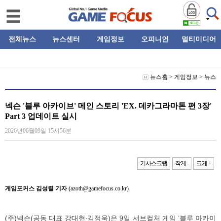
전체뉴스
뉴스센터
게임정보
오피니언
멀티미디어
뉴스홈
>
게임정보
>
뉴스
넥슨 '블루 아카이브' 메인 스토리 'EX. 데카그라마톤 편 3장'
Part 3 업데이트 실시
2026년06월09일 15시56분
기사스크랩
작게 -
크게 +
게임포커스 김성렬 기자
(azoth@gamefocus.co.kr)
(주)넥슨(공동 대표 강대현∙김정욱)은 9일 서브컬처 게임 ‘블루 아카이