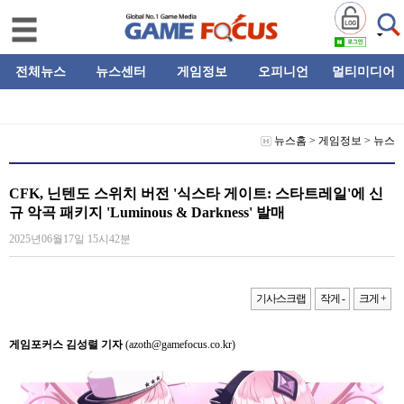
전체뉴스
뉴스센터
게임정보
오피니언
멀티미디어
뉴스홈
>
게임정보
>
뉴스
CFK, 닌텐도 스위치 버전 '식스타 게이트: 스타트레일'에 신
규 악곡 패키지 'Luminous & Darkness' 발매
2025년06월17일 15시42분
기사스크랩
작게 -
크게 +
게임포커스 김성렬 기자
(azoth@gamefocus.co.kr)