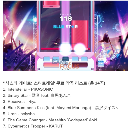
*'식스타 게이트: 스타트레일' 무료 악곡 리스트 (총 14곡)
1. Interstellar - PIKASONIC
2. Binary Star - 透音 feat. 白黒あんこ
3. Receives - Riya
4. Blue Summer's Kiss (feat. Mayumi Morinaga) - 黒沢ダイスケ
5. Uron - polysha
6. The Game Changer - Masahiro 'Godspeed' Aoki
7. Cybernetics Trooper - KARUT