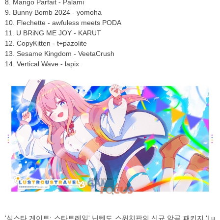
8. Mango Parfait - Palami
9. Bunny Bomb 2024 - yomoha
10. Flechette - awfuless meets PODA
11. U BRiNG ME JOY - KARUT
12. CopyKitten - t+pazolite
13. Sesame Kingdom - VeetaCrush
14. Vertical Wave - lapix
'식스타 게이트: 스타트레일' 닌텐도 스위치판의 신규 악곡 패키지 'Lu