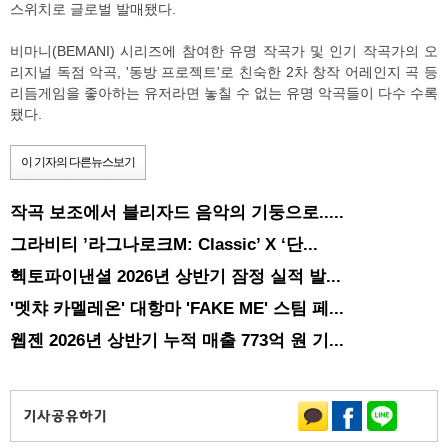
스위치로 글로벌 발매됐다.
비마니(BEMANI) 시리즈에 참여한 유명 작곡가 및 인기 작곡가의 오
리지널 독점 악곡, '동방 프로젝트'로 친숙한 2차 창작 어레인지 곡 등
리듬게임을 좋아하는 유저라면 놓칠 수 없는 유명 악곡들이 다수 수록
됐다.
이 기자의 다른뉴스보기
작곡 보조에서 블리자드 음악의 기둥으로.....
그라비티 ’라그나로크M: Classic’ X ‘단...
헥토파이낸셜 2026년 상반기 잠정 실적 발...
'멧챠 카멜레온' 대항마 'FAKE ME' 스팀 페...
웹젠 2026년 상반기 누적 매출 773억 원 기...