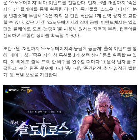
운 '스노우메이지' 테마 이벤트를 진행한다. 먼저, 6월 25일까지 '죽은
자의 성' 플레이를 통해 획득한 각 지역 특산물을 '스노우메이지의 눈
꽃 변환소'에 투입해 '죽은 자의 성 던전 특산물 1개 선택 상자'로 교환
할 수 있다. 같은 기간, '스노우메이지의 장비 공방' 이벤트에서는 일일
던전 플레이로 모은 '눈덩이'를 사용해 원하는 지역과 부위, 접두어를
선택하여 조합한 장비를 획득할 수 있다.
또한 7월 23일까지 '스노우메이지와 둥글게 둥글게' 출석 이벤트를 통
해 '데이터 칩', '죽은 자의 성 특산물 1개 선택 상자' 등을 획득할 수 있
다. 이 외에도 출석 트랙 한 바퀴를 완주할 때마다 '초월석 입자'를 지
급하고, 누적 완주 횟수에 따라 '촉매제', '주간던전 추가 입장권 발행
기' 등 특별 보상을 지급한다.