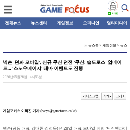
전체뉴스
뉴스센터
게임정보
오피니언
멀티미디어
뉴스홈
>
게임정보
>
뉴스
넥슨 '던파 모바일', 신규 무신 던전 '무신: 솔도로스' 업데이
트... '스노우메이지' 테마 이벤트도 진행
2026년05월28일 14시53분
기사스크랩
작게 -
크게 +
게임포커스 이혁진 기자
(baeyo@gamefocus.co.kr)
넥슨(공동 대표 강대현∙김정욱)은 28일 대표 모바일 게임 '던전앤파이