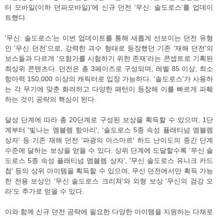
터 모바일(이하 던파모바일)'에 신규 던전 '무신: 솔도로스'를 업데이
트했다.
'무신: 솔도로스'는 이번 업데이트를 통해 새롭게 선보이는 던전 유형
인 '무신 던전'으로, 강력한 괴수 형태로 등장했던 기존 '재해 던전'의
보스들과 다르게 '모험가를 시험하기 위한 존재'라는 콘셉트로 기획된
최상위 콘텐츠다. 던전은 총 3페이즈로 구성되며, 레벨 85 이상, 최소
항마력 150,000 이상의 캐릭터로 입장 가능하다. '솔도로스'가 사용하
는 각 무기에 맞춘 화려하고 다양한 패턴이 등장해 이를 빠르게 파훼
하는 것이 공략의 핵심이 된다.
달성 단계에 따라 총 20단계로 구성된 보상을 획득할 수 있으며, 1단
계부터 '빛나는 엠블렘 항아리', '솔도로스 5종 속성 플래티넘 엠블렘
상자' 등 기존 재해 던전 '파광의 아스마르' 하드 난이도의 중간 단계
수준에 달하는 보상을 얻을 수 있다. 상위 단계에 도달할수록 '무신 솔
도로스 5종 속성 플래티넘 엠블렘 상자', '무신 솔도로스 유니크 카드
첩' 등의 상위 아이템을 획득할 수 있으며, 무신 던전에서만 획득 가능
한 전용 보상인 '무신 솔도로스 크리쳐'와 외형 보상 '무신의 검강 오
라'도 추가로 얻을 수 있다.
이와 함께 신규 던전 공략에 필요한 다양한 아이템을 지원하는 다채로