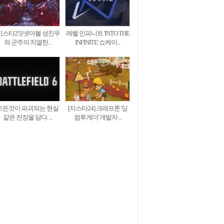
지스타25] 넷마블 성진우
레벨 인피니트 'INTO THE
와 군주의 치열한...
INFINITE' 쇼케이...
모든것이 파괴되는 현실
[지스타24] 크래프톤 '딩
같은 전장을 담다. ...
컴투게더' 개발자 ...