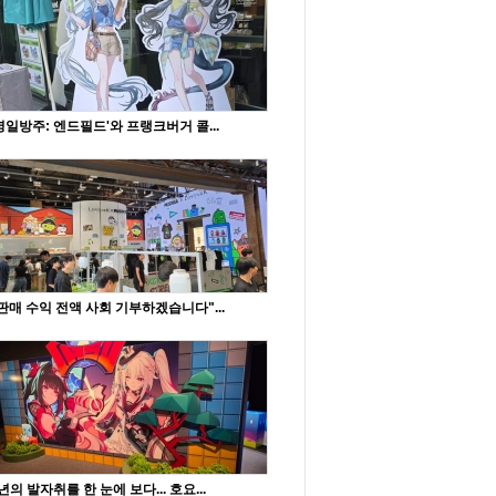
명일방주: 엔드필드'와 프랭크버거 콜...
판매 수익 전액 사회 기부하겠습니다"...
년의 발자취를 한 눈에 보다... 호요...