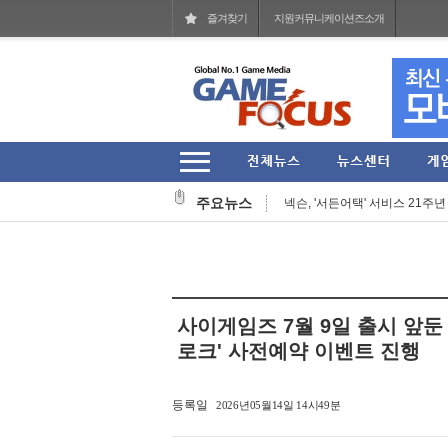
즐겨찾기
지원커뮤니케이션즈소개
카카오, 과기정통부 주관 ‘AI 
에이치투 인터렉티브, ‘룬스케이프
주요뉴스
넥슨, '서든어택' 서비스 21주년 기
그라비티, '라그나로크 온라인' 론
게임피아, '데빌 메이 크라이 5 데
펄어비스, '붉은사막' 글로벌 영상
사이게임즈 7월 9일 출시 앞둔
엔씨, '게임스컴 2026'서 '프로젝
로크' 사전예약 이벤트 진행
'마인크래프트' 닌텐도 스위치2 버전
등록일
2026년05월14일 14시49분
카카오게임즈, 신작 '도깨비의세계'