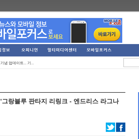
에이전트 마켓플레이스...
: 드래곤와일즈’ ...
념 업데이트... 기...
칭 24주년 기념 축...
빌 헌터 에디션' 닌...
 콘테스트 '비욘드 ...
 '그랑블루 판타지 리링크 - 엔드리스 라그나
트 본파이어' 등 신...
 10월 27일 출시 ...
 광고 모델로 '천...