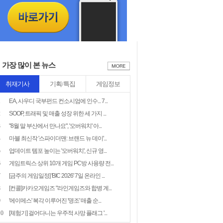
가장 많이 본 뉴스
취재기사
기획/특집
게임정보
1
EA, 사우디 국부펀드 컨소시엄에 인수... 7...
2
SOOP, 트래픽 및 매출 성장 위한 세 가지 ...
3
"8월 말 부산에서 만나요", '오버워치' 아...
4
마블 최신작 '스파이더맨: 브랜드 뉴 데이'...
5
업데이트 템포 높이는 '오버워치', 신규 영...
6
게임트릭스 상위 10개 게임 PC방 사용량 전...
7
[금주의 게임일정] 'BIC 2026' 7일 온라인 ...
8
[컨콜]카카오게임즈 "라인게임즈와 합병 계...
9
'에이메스' 복각 이루어진 '명조' 매출 순...
10
[체험기] 걸어다니는 우주적 사망 플래그 '...