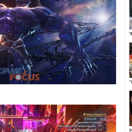
'
"
3