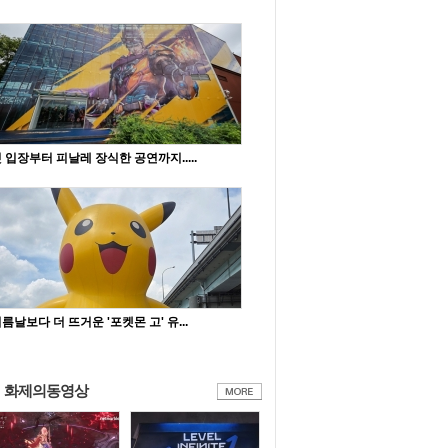
 입장부터 피날레 장식한 공연까지.....
름날보다 더 뜨거운 '포켓몬 고' 유...
화제의동영상