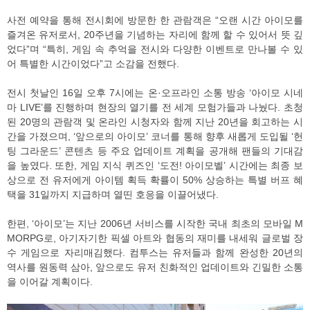
사전 예약을 통해 전시회에 방문한 한 관람객은 “오랜 시간 아이모를
즐겨온 유저로서, 20주년을 기념하는 자리에 함께 할 수 있어서 뜻 깊
었다”며 “특히, 게임 속 추억을 전시와 다양한 이벤트로 만나볼 수 있
어 특별한 시간이었다”고 소감을 전했다.
전시 첫날인 16일 오후 7시에는 온·오프라인 소통 방송 ‘아이모 시네
마 LIVE’를 진행하며 현장의 열기를 전 세계 모험가들과 나눴다. 초청
된 20명의 관람객 및 온라인 시청자와 함께 지난 20년을 회고하는 시
간을 가졌으며, ‘앞으로의 아이모’ 코너를 통해 향후 새롭게 도입될 ‘헌
팅 그라운드’ 콘텐츠 등 주요 업데이트 계획을 공개해 팬들의 기대감
을 높였다. 또한, 게임 지식 퀴즈인 ‘도전! 아이모벨’ 시간에는 최종 보
상으로 전 유저에게 아이템 획득 확률이 50% 상승하는 특별 버프 혜
택을 31일까지 지급하며 열띤 호응을 이끌어냈다.
한편, ‘아이모’는 지난 2006년 서비스를 시작한 국내 최초의 모바일 M
MORPG로, 아기자기한 픽셀 아트와 협동의 재미를 내세워 글로벌 장
수 게임으로 자리매김했다. 컴투스는 유저들과 함께 완성한 20년의
역사를 원동력 삼아, 앞으로도 유저 친화적인 업데이트와 긴밀한 소통
을 이어갈 계획이다.