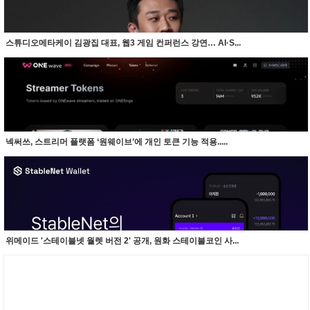
스튜디오메타케이 김광집 대표, 웹3 게임 컨퍼런스 강연… AI·S...
넥써쓰, 스트리머 플랫폼 ‘원웨이브’에 개인 토큰 기능 적용.....
위메이드 '스테이블넷 월렛 버전 2' 공개, 원화 스테이블코인 사...