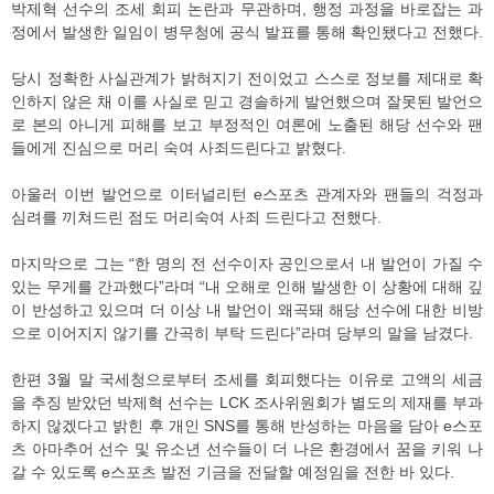
박제혁 선수의 조세 회피 논란과 무관하며, 행정 과정을 바로잡는 과
정에서 발생한 일임이 병무청에 공식 발표를 통해 확인됐다고 전했다.
당시 정확한 사실관계가 밝혀지기 전이었고 스스로 정보를 제대로 확
인하지 않은 채 이를 사실로 믿고 경솔하게 발언했으며 잘못된 발언으
로 본의 아니게 피해를 보고 부정적인 여론에 노출된 해당 선수와 팬
들에게 진심으로 머리 숙여 사죄드린다고 밝혔다.
아울러 이번 발언으로 이터널리턴 e스포츠 관계자와 팬들의 걱정과
심려를 끼쳐드린 점도 머리숙여 사죄 드린다고 전했다.
마지막으로 그는 “한 명의 전 선수이자 공인으로서 내 발언이 가질 수
있는 무게를 간과했다”라며 “내 오해로 인해 발생한 이 상황에 대해 깊
이 반성하고 있으며 더 이상 내 발언이 왜곡돼 해당 선수에 대한 비방
으로 이어지지 않기를 간곡히 부탁 드린다”라며 당부의 말을 남겼다.
한편 3월 말 국세청으로부터 조세를 회피했다는 이유로 고액의 세금
을 추징 받았던 박제혁 선수는 LCK 조사위원회가 별도의 제재를 부과
하지 않겠다고 밝힌 후 개인 SNS를 통해 반성하는 마음을 담아 e스포
츠 아마추어 선수 및 유소년 선수들이 더 나은 환경에서 꿈을 키워 나
갈 수 있도록 e스포츠 발전 기금을 전달할 예정임을 전한 바 있다.