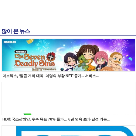
많이 본 뉴스
마브렉스, ‘일곱 개의 대죄: 계명의 부활 NFT’ 공개... 서비스...
HD한국조선해양, 수주 목표 70% 돌파… 6년 연속 초과 달성 가능...