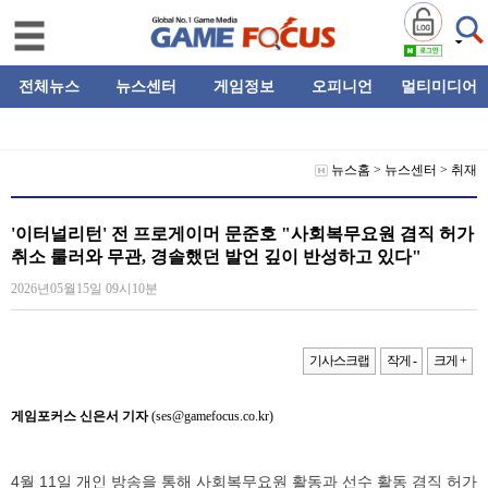
전체뉴스
뉴스센터
게임정보
오피니언
멀티미디어
뉴스홈
>
뉴스센터
>
취재
'이터널리턴' 전 프로게이머 문준호 "사회복무요원 겸직 허가
취소 룰러와 무관, 경솔했던 발언 깊이 반성하고 있다"
2026년05월15일 09시10분
기사스크랩
작게 -
크게 +
게임포커스 신은서 기자
(ses@gamefocus.co.kr)
4월 11일 개인 방송을 통해 사회복무요원 활동과 선수 활동 겸직 허가