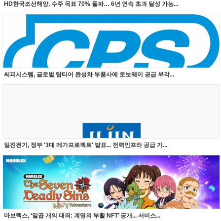
HD한국조선해양, 수주 목표 70% 돌파… 6년 연속 초과 달성 가능...
씨피시스템, 글로벌 탑티어 완성차 부품사에 로보웨이 공급 부각...
일진전기, 정부 '3대 메가프로젝트' 발표... 전력인프라 공급 기...
마브렉스, ‘일곱 개의 대죄: 계명의 부활 NFT’ 공개... 서비스...