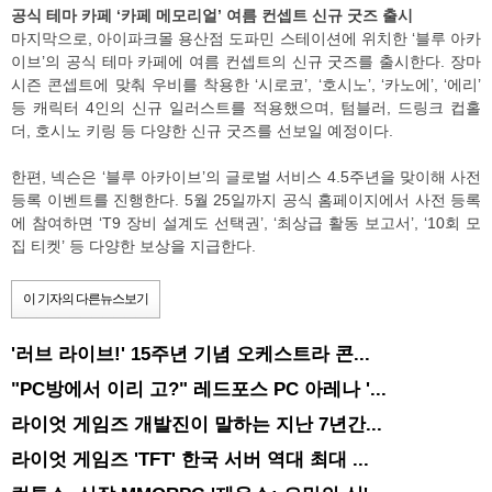
공식 테마 카페 ‘카페 메모리얼’ 여름 컨셉트 신규 굿즈 출시
마지막으로, 아이파크몰 용산점 도파민 스테이션에 위치한 ‘블루 아카
이브’의 공식 테마 카페에 여름 컨셉트의 신규 굿즈를 출시한다. 장마
시즌 콘셉트에 맞춰 우비를 착용한 ‘시로코’, ‘호시노’, ‘카노에’, ‘에리’
등 캐릭터 4인의 신규 일러스트를 적용했으며, 텀블러, 드링크 컵홀
더, 호시노 키링 등 다양한 신규 굿즈를 선보일 예정이다.
한편, 넥슨은 ‘블루 아카이브’의 글로벌 서비스 4.5주년을 맞이해 사전
등록 이벤트를 진행한다. 5월 25일까지 공식 홈페이지에서 사전 등록
에 참여하면 ‘T9 장비 설계도 선택권’, ‘최상급 활동 보고서’, ‘10회 모
집 티켓’ 등 다양한 보상을 지급한다.
이 기자의 다른뉴스보기
'러브 라이브!' 15주년 기념 오케스트라 콘...
"PC방에서 이리 고?" 레드포스 PC 아레나 '...
라이엇 게임즈 개발진이 말하는 지난 7년간...
라이엇 게임즈 'TFT' 한국 서버 역대 최대 ...