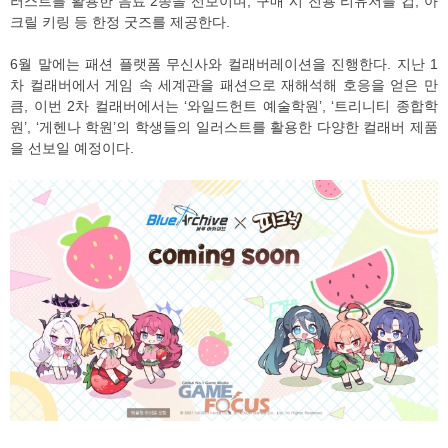
러스트를 활용한 음료 2종을 선보이며, 구매 시 전용 리유저블 컵, 아
크릴 키링 등 한정 굿즈를 제공한다.
6월 말에는 패션 플랫폼 무신사와 컬래버레이션을 진행한다. 지난 1
차 컬래버에서 게임 속 세계관을 패션으로 재해석해 호응을 얻은 만
큼, 이번 2차 컬래버에서는 ‘와일드헌트 예술학원’, ‘트리니티 종합학
원’, ‘게헨나 학원’의 학생들의 일러스트를 활용한 다양한 컬래버 제품
을 선보일 예정이다.