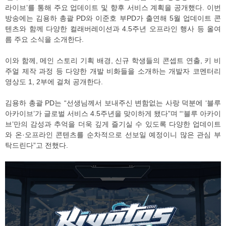
라이브’를 통해 주요 업데이트 및 향후 서비스 계획을 공개했다. 이번
방송에는 김용하 총괄 PD와 이준호 부PD가 출연해 5월 업데이트 콘
텐츠와 함께 다양한 컬래버레이션과 4.5주년 오프라인 행사 등 올여
름 주요 소식을 소개한다.
이와 함께, 메인 스토리 기획 배경, 신규 학생들의 콘셉트 연출, 키 비
주얼 제작 과정 등 다양한 개발 비화들을 소개하는 개발자 코멘터리
영상도 1, 2부에 걸쳐 공개한다.
김용하 총괄 PD는 “선생님께서 보내주신 변함없는 사랑 덕분에 ‘블루
아카이브’가 글로벌 서비스 4.5주년을 맞이하게 됐다”며 “‘블루 아카이
브’만의 감성과 추억을 더욱 깊게 즐기실 수 있도록 다양한 업데이트
와 온·오프라인 콘텐츠를 순차적으로 선보일 예정이니 많은 관심 부
탁드린다”고 전했다.