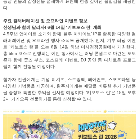
등장 인물의 감정선을 섬세하게 표현해 한층 깊어진 몰입감을 제공한
다.
주요 컬래버레이션 및 오프라인 이벤트 정보
선생님과 함께 달리자! 6월 14일 ‘키보토스 런’ 개최
4.5주년 업데이트 소개와 함께 ‘블루 아카이브’ IP를 활용한 다양한 컬
래버레이션 및 오프라인 행사 소식도 공개했다. 먼저, 기부 러닝 이벤
트 ‘키보토스 런’을 오는 6월 14일 하남 미사경정공원에서 개최한다.
총 5km 코스로 진행되는 이번 행사에서는 러닝 콘셉트로 마련된 포토
존과 함께 굿즈 부스, 코스프레 이벤트, DJ 공연 등 다채로운 프로그
램이 함께 진행될 예정이다.
참가자 전원에게는 기념 티셔츠, 스트링백, 헤어밴드, 스포츠타월 등
다양한 기념품을 제공하며, 완주자에게는 메달을 비롯한 추가 기념품
을 증정해 특별한 추억을 선사할 예정이다. ‘키보토스 런’은 18일 오후
2시 카카오톡 선물하기를 통해 신청할 수 있다.