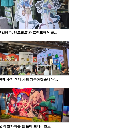
명일방주: 엔드필드'와 프랭크버거 콜...
판매 수익 전액 사회 기부하겠습니다"...
년의 발자취를 한 눈에 보다... 호요...