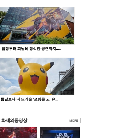
 입장부터 피날레 장식한 공연까지.....
름날보다 더 뜨거운 '포켓몬 고' 유...
화제의동영상