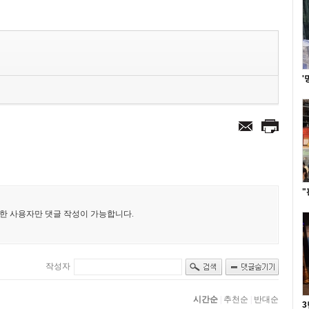
'
"
3