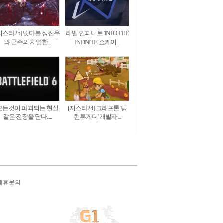
지스타25] 넷마블 성진우
레벨 인피니트 'INTO THE
와 군주의 치열한...
INFINITE' 쇼케이...
모든것이 파괴되는 현실
[지스타24] 크래프톤 '딩
같은 전장을 담다. ...
컴투게더' 개발자 ...
제휴문의