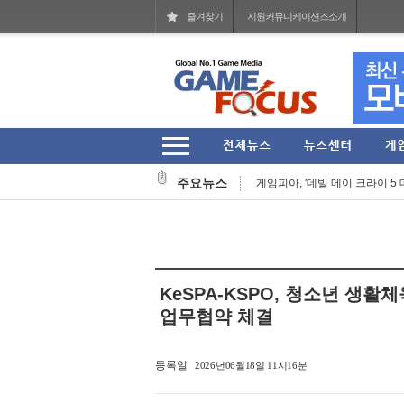
즐겨찾기
지원커뮤니케이션즈소개
넥슨, '서든어택' 서비스 21주년 기
그라비티, '라그나로크 온라인' 론
주요뉴스
게임피아, '데빌 메이 크라이 5 데
펄어비스, '붉은사막' 글로벌 영상
엔씨, '게임스컴 2026'서 '프로젝
'마인크래프트' 닌텐도 스위치2 버전
KeSPA-KSPO, 청소년 생활
카카오게임즈, 신작 '도깨비의세계'
업무협약 체결
카카오 2026년 2분기 매출 2조 9
등록일
2026년06월18일 11시16분
AI 네이티브 AaaS 기업 애피어, 