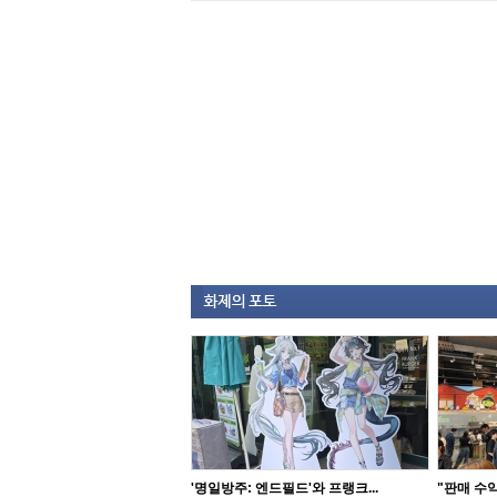
'명일방주: 엔드필드'와 프랭크...
"판매 수익