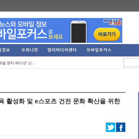
념 업데이트... 기...
칭 24주년 기념 축...
빌 헌터 에디션' 닌...
 콘테스트 '비욘드 ...
트 본파이어' 등 신...
 10월 27일 출시 ...
체육 활성화 및 e스포츠 건전 문화 확산을 위한
 광고 모델로 '천...
85억... 영업이익 277...
'맥스서밋 2026' 참가...