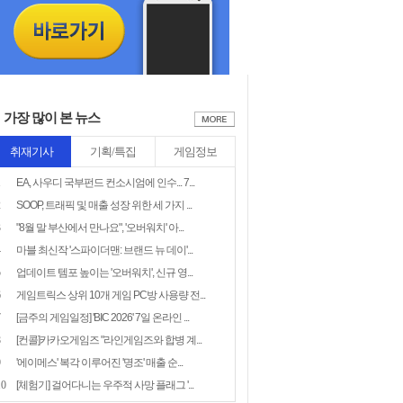
가장 많이 본 뉴스
취재기사
기획/특집
게임정보
1
EA, 사우디 국부펀드 컨소시엄에 인수... 7...
2
SOOP, 트래픽 및 매출 성장 위한 세 가지 ...
3
"8월 말 부산에서 만나요", '오버워치' 아...
4
마블 최신작 '스파이더맨: 브랜드 뉴 데이'...
5
업데이트 템포 높이는 '오버워치', 신규 영...
6
게임트릭스 상위 10개 게임 PC방 사용량 전...
7
[금주의 게임일정] 'BIC 2026' 7일 온라인 ...
8
[컨콜]카카오게임즈 "라인게임즈와 합병 계...
9
'에이메스' 복각 이루어진 '명조' 매출 순...
10
[체험기] 걸어다니는 우주적 사망 플래그 '...