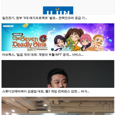
일진전기, 정부 '3대 메가프로젝트' 발표... 전력인프라 공급 기...
마브렉스, ‘일곱 개의 대죄: 계명의 부활 NFT’ 공개... 서비스...
스튜디오메타케이 김광집 대표, 웹3 게임 컨퍼런스 강연… AI·S...