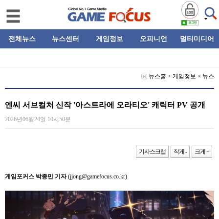
전체뉴스
뉴스센터
게임정보
오피니언
멀티미디어
뉴스홈
>
게임정보
>
뉴스
엔씨 서브컬처 신작 '아스트라에 오라티오' 캐릭터 PV 공개
2026년06월24일 10시50분
기사스크랩
작게 -
크게 +
게임포커스 박종민 기자
(jjong@gamefocus.co.kr)