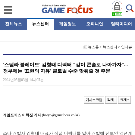
전체뉴스
뉴스센터
게임정보
오피니언
멀티미디어
뉴스홈
>
뉴스센터
>
인터뷰
'스텔라 블레이드' 김형태 디렉터 "같이 콘솔로 나아가자"...
정부에는 '표현의 자유' 글로벌 수준 맞춰줄 것 주문
2024년05월03일 14시05분
기사스크랩
작게 -
크게 +
게임포커스 이혁진 기자
(baeyo@gamefocus.co.kr)
스타 개발자 김형태 대표가 직접 디렉터를 맡아 개발해 선보인 액션게