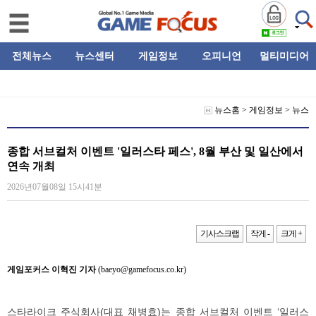
전체뉴스
뉴스센터
게임정보
오피니언
멀티미디어
뉴스홈
>
게임정보
>
뉴스
종합 서브컬처 이벤트 '일러스타 페스', 8월 부산 및 일산에서
연속 개최
2026년07월08일 15시41분
기사스크랩
작게 -
크게 +
게임포커스 이혁진 기자
(baeyo@gamefocus.co.kr)
스타라이크 주식회사(대표 채병효)는 종합 서브컬처 이벤트 ‘일러스