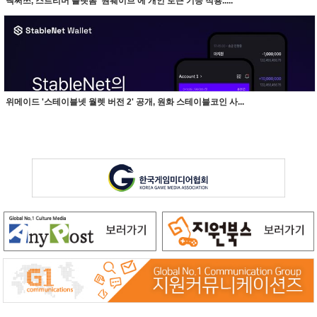
넥써쓰, 스트리머 플랫폼 ‘원웨이브’에 개인 토큰 기능 적용.....
위메이드 '스테이블넷 월렛 버전 2' 공개, 원화 스테이블코인 사...