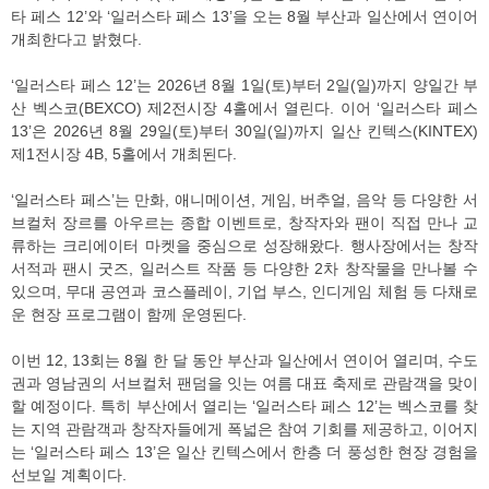
타 페스 12’와 ‘일러스타 페스 13’을 오는 8월 부산과 일산에서 연이어
개최한다고 밝혔다.
‘일러스타 페스 12’는 2026년 8월 1일(토)부터 2일(일)까지 양일간 부
산 벡스코(BEXCO) 제2전시장 4홀에서 열린다. 이어 ‘일러스타 페스
13’은 2026년 8월 29일(토)부터 30일(일)까지 일산 킨텍스(KINTEX)
제1전시장 4B, 5홀에서 개최된다.
‘일러스타 페스’는 만화, 애니메이션, 게임, 버추얼, 음악 등 다양한 서
브컬처 장르를 아우르는 종합 이벤트로, 창작자와 팬이 직접 만나 교
류하는 크리에이터 마켓을 중심으로 성장해왔다. 행사장에서는 창작
서적과 팬시 굿즈, 일러스트 작품 등 다양한 2차 창작물을 만나볼 수
있으며, 무대 공연과 코스플레이, 기업 부스, 인디게임 체험 등 다채로
운 현장 프로그램이 함께 운영된다.
이번 12, 13회는 8월 한 달 동안 부산과 일산에서 연이어 열리며, 수도
권과 영남권의 서브컬처 팬덤을 잇는 여름 대표 축제로 관람객을 맞이
할 예정이다. 특히 부산에서 열리는 ‘일러스타 페스 12’는 벡스코를 찾
는 지역 관람객과 창작자들에게 폭넓은 참여 기회를 제공하고, 이어지
는 ‘일러스타 페스 13’은 일산 킨텍스에서 한층 더 풍성한 현장 경험을
선보일 계획이다.