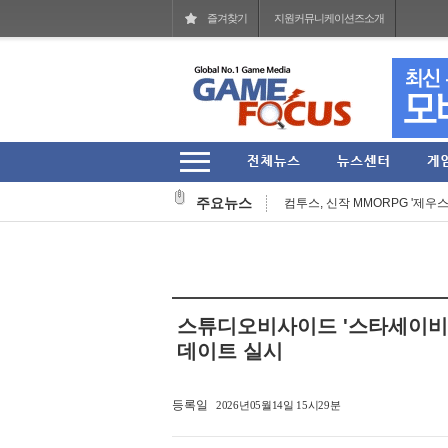
즐겨찾기
지원커뮤니케이션즈소개
라이엇 게임즈 개발진이 말하는 지난 
라이엇 게임즈 'TFT' 한국 서버 
주요뉴스
컴투스, 신작 MMORPG '제우스:
그라비티 2026년 2분기 매출 161
라인게임즈, 자체 개발 PC 신작 'Q
스마일게이트, 엔픽셀 개발 MMOR
스튜디오비사이드 '스타세이비어'
헥토이노베이션 상반기 매출 2151
데이트 실시
스마일게이트, '코믹월드 335 일산
등록일
2026년05월14일 15시29분
CLEK, 서스펜스 탈옥 RPG 'Back 