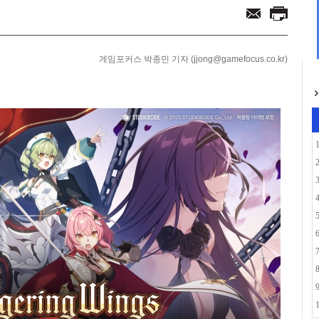
포츠팀 유니폼 및 캡슐...
7년간의 TFT... ...
게임포커스 박종민 기자 (jjong@gamefocus.co.kr)