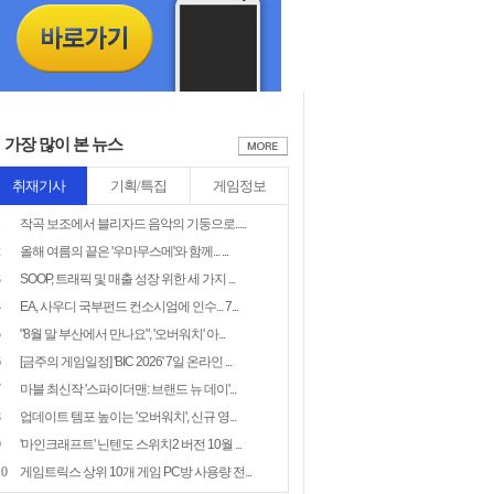
가장 많이 본 뉴스
취재기사
기획/특집
게임정보
1
작곡 보조에서 블리자드 음악의 기둥으로.....
2
올해 여름의 끝은 '우마무스메'와 함께... ...
3
SOOP, 트래픽 및 매출 성장 위한 세 가지 ...
4
EA, 사우디 국부펀드 컨소시엄에 인수... 7...
5
"8월 말 부산에서 만나요", '오버워치' 아...
6
[금주의 게임일정] 'BIC 2026' 7일 온라인 ...
7
마블 최신작 '스파이더맨: 브랜드 뉴 데이'...
8
업데이트 템포 높이는 '오버워치', 신규 영...
9
'마인크래프트' 닌텐도 스위치2 버전 10월 ...
10
게임트릭스 상위 10개 게임 PC방 사용량 전...