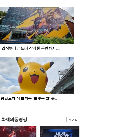
 입장부터 피날레 장식한 공연까지.....
름날보다 더 뜨거운 '포켓몬 고' 유...
화제의동영상