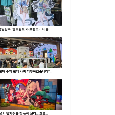
명일방주: 엔드필드'와 프랭크버거 콜...
판매 수익 전액 사회 기부하겠습니다"...
년의 발자취를 한 눈에 보다... 호요...