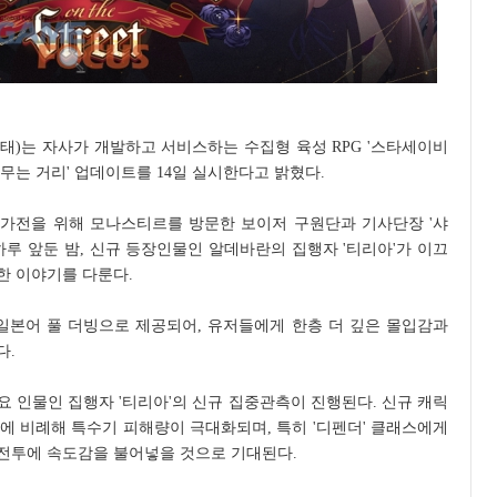
표 류금태)는 자사가 개발하고 서비스하는 수집형 육성 RPG '스타세이비
날개가 머무는 거리' 업데이트를 14일 실시한다고 밝혔다.
 평가전을 위해 모나스티르를 방문한 보이저 구원단과 기사단장 '샤
하루 앞둔 밤, 신규 등장인물인 알데바란의 집행자 '티리아'가 이끄
한 이야기를 다룬다.
와 일본어 풀 더빙으로 제공되어, 유저들에게 한층 더 깊은 몰입감과
다.
 인물인 집행자 '티리아'의 신규 집중관측이 진행된다. 신규 캐릭
중첩에 비례해 특수기 피해량이 극대화되며, 특히 '디펜더' 클래스에게
전투에 속도감을 불어넣을 것으로 기대된다.