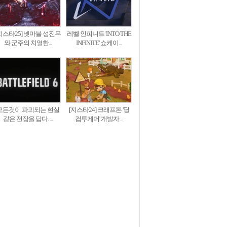
지스타25] 넷마블 성진우
레벨 인피니트 'INTO THE
와 군주의 치열한...
INFINITE' 쇼케이...
모든것이 파괴되는 현실
[지스타24] 크래프톤 '딩
같은 전장을 담다. ...
컴투게더' 개발자 ...