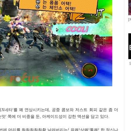
[
X네타'를 꽤 연상시키는데, 공중 콤보와 저스트 회피 같은 좀 더
손맛' 쪽에 더 비중을 둔, 아케이드성이 강한 액션을 담고 있다.
번에 머리를 촤촤촤촤촤촥 날려버리는! 유쾌!상쾌!통쾌! 한 정신나