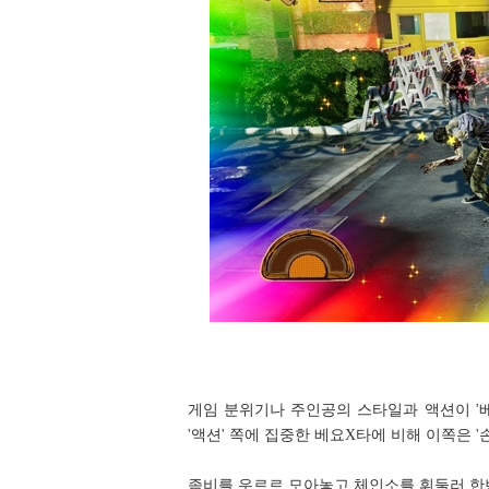
게임 분위기나 주인공의 스타일과 액션이 '베
'액션' 쪽에 집중한 베요X타에 비해 이쪽은 '
좀비를 우르르 모아놓고 체인소를 휘둘러 한