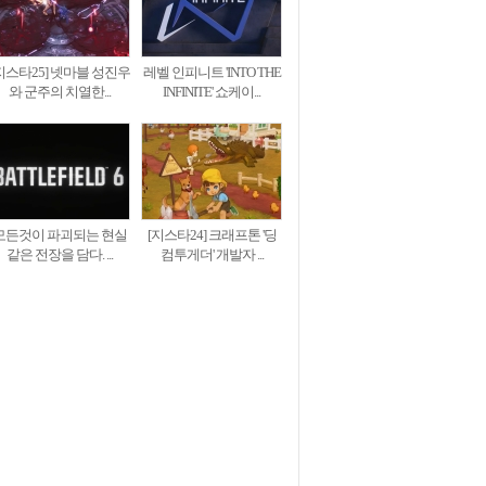
지스타25] 넷마블 성진우
레벨 인피니트 'INTO THE
와 군주의 치열한...
INFINITE' 쇼케이...
모든것이 파괴되는 현실
[지스타24] 크래프톤 '딩
같은 전장을 담다. ...
컴투게더' 개발자 ...