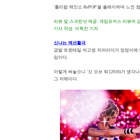
'롤리팝 체인소 RePOP'을 플레이하며 느낀 
리뷰 및 스크린샷 제공: 게임포커스 리뷰어 
기사 작성: 이혁진 기자
신나는 액션활극
금발 트윈테일 여고생 치어리더가 엉덩이에 
임이다.
이렇게 써놓으니 '갓 오브 워'(2018)가 
그 자체이다.