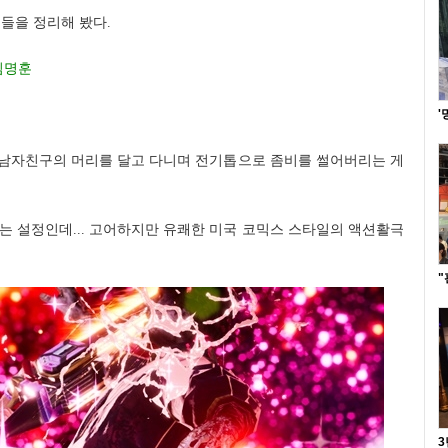
점들을 정리해 봤다.
김명훈
'
남자친구의 머리를 달고 다니며 전기톱으로 좀비를 썰어버리는 게
생각나는 설정인데... 고어하지만 유쾌한 미국 코믹스 스타일의 액션활극
"
3