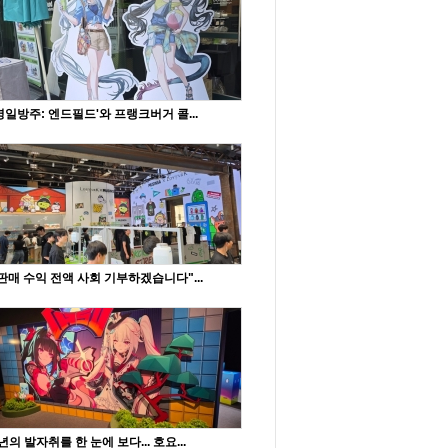
명일방주: 엔드필드'와 프랭크버거 콜...
판매 수익 전액 사회 기부하겠습니다"...
년의 발자취를 한 눈에 보다... 호요...