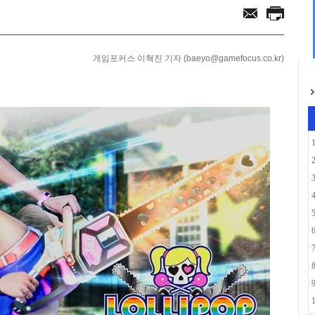
함께... 애니플러스...
으로... 아담 버...
게임포커스 이혁진 기자 (baeyo@gamefocus.co.kr)