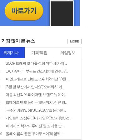
가장 많이 본 뉴스
취재기사
기획/특집
게임정보
1
SOOP, 트래픽 및 매출 성장 위한 세 가지 ...
2
EA, 사우디 국부펀드 컨소시엄에 인수... 7...
3
'마인크래프트' 닌텐도 스위치2 버전 10월 ...
4
"8월 말 부산에서 만나요", '오버워치' 아...
5
마블 최신작 '스파이더맨: 브랜드 뉴 데이'...
6
업데이트 템포 높이는 '오버워치', 신규 영...
7
[금주의 게임일정] 'BIC 2026' 7일 온라인 ...
8
게임트릭스 상위 10개 게임 PC방 사용량 전...
9
'에이메스' 복각 이루어진 '명조' 매출 순...
10
올해 여름의 끝은 '우마무스메'와 함께... ...