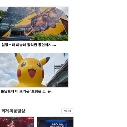
 입장부터 피날레 장식한 공연까지.....
름날보다 더 뜨거운 '포켓몬 고' 유...
화제의동영상