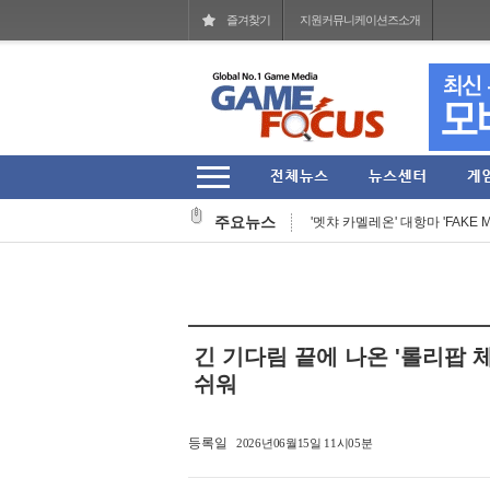
즐겨찾기
지원커뮤니케이션즈소개
작곡 보조에서 블리자드 음악의 기둥
헥토파이낸셜 2026년 상반기 잠
주요뉴스
'멧챠 카멜레온' 대항마 'FAKE M
웹젠 2026년 상반기 누적 매출 77
'스팀' 입점한 27주년 장수 MMO
넷마블문화재단, 여름방학 기념 
긴 기다림 끝에 나온 '롤리팝 
아크시스템웍스아시아, 판타지 RPG 
쉬워
그라비티, '라그나로크 제로' 202
등록일
2026년06월15일 11시05분
코리아보드게임즈, '퍼스트 시그널