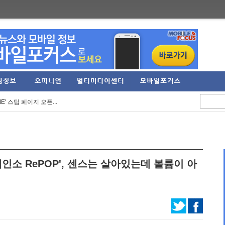
으로... 아담 버...
정 실적 발표… 역대 ...
E' 스팀 페이지 오픈...
3억 원 기록... 2분...
RPG '가디우스: 이터널...
임직원 가족 견학프로...
체인소 RePOP', 센스는 살아있는데 볼륨이 아
'Riviera ~약속의 ...
6 여름 시즌 프로모...
' 등 신작 보드게임...