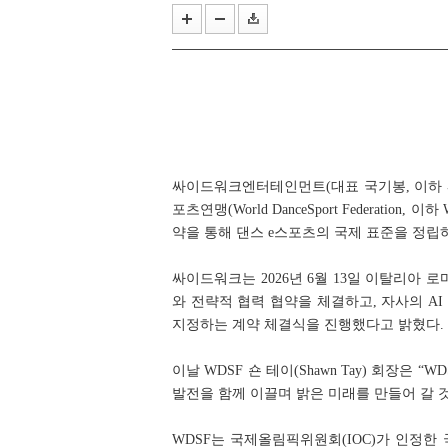
올해 여름의 끝은 '우마무스메'와 
작곡 보조에서 블리자드 음악의 기둥
싸이드워크엔터테인먼트(대표 국기봉, 이하 싸
포츠연맹(World DanceSport Federati
약을 통해 댄스 e스포츠의 국제 표준을 정립
싸이드워크는 2026년 6월 13일 이탈리아 로마에서 
와 전략적 협력 협약을 체결하고, 자사의 AI
지정하는 계약 체결식을 진행했다고 밝혔다.
이날 WDSF 숀 테이(Shawn Tay) 회장
발전을 함께 이끌며 밝은 미래를 만들어 갈 
WDSF는 국제올림픽위원회(IOC)가 인정한