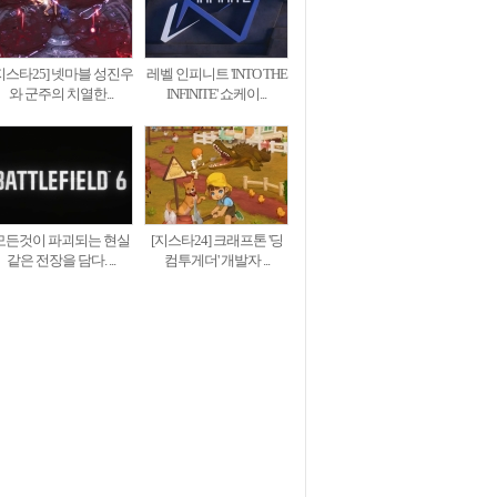
지스타25] 넷마블 성진우
레벨 인피니트 'INTO THE
와 군주의 치열한...
INFINITE' 쇼케이...
모든것이 파괴되는 현실
[지스타24] 크래프톤 '딩
같은 전장을 담다. ...
컴투게더' 개발자 ...