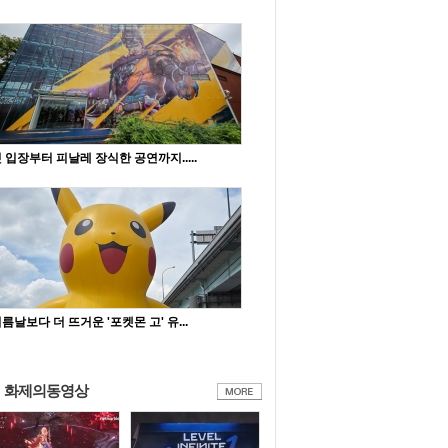
 입장부터 피날레 장식한 공연까지.....
름날보다 더 뜨거운 '포켓몬 고' 유...
화제의동영상