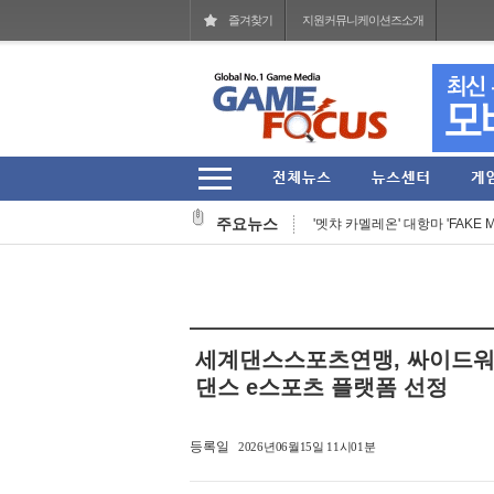
즐겨찾기
지원커뮤니케이션즈소개
작곡 보조에서 블리자드 음악의 기둥
헥토파이낸셜 2026년 상반기 잠
주요뉴스
'멧챠 카멜레온' 대항마 'FAKE M
웹젠 2026년 상반기 누적 매출 77
'스팀' 입점한 27주년 장수 MMO
넷마블문화재단, 여름방학 기념 
세계댄스스포츠연맹, 싸이드워
아크시스템웍스아시아, 판타지 RPG 
댄스 e스포츠 플랫폼 선정
그라비티, '라그나로크 제로' 202
등록일
2026년06월15일 11시01분
코리아보드게임즈, '퍼스트 시그널