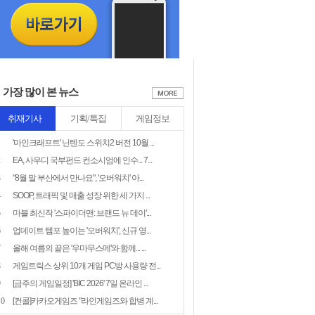
가장 많이 본 뉴스
취재기사
기획/특집
게임정보
1
'마인크래프트' 닌텐도 스위치2 버전 10월 ...
2
EA, 사우디 국부펀드 컨소시엄에 인수... 7...
3
"8월 말 부산에서 만나요", '오버워치' 아...
4
SOOP, 트래픽 및 매출 성장 위한 세 가지 ...
5
마블 최신작 '스파이더맨: 브랜드 뉴 데이'...
6
업데이트 템포 높이는 '오버워치', 신규 영...
7
올해 여름의 끝은 '우마무스메'와 함께... ...
8
게임트릭스 상위 10개 게임 PC방 사용량 전...
9
[금주의 게임일정] 'BIC 2026' 7일 온라인 ...
10
[컨콜]카카오게임즈 "라인게임즈와 합병 계...