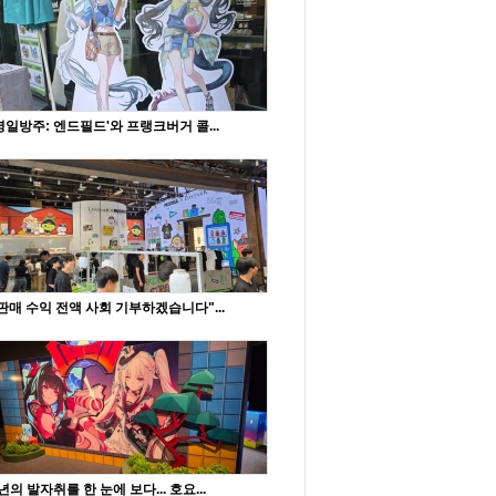
명일방주: 엔드필드'와 프랭크버거 콜...
판매 수익 전액 사회 기부하겠습니다"...
년의 발자취를 한 눈에 보다... 호요...