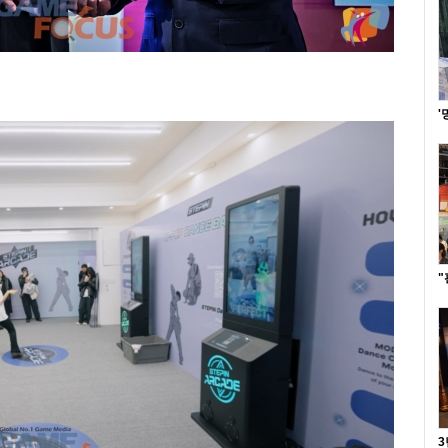
'
"
3