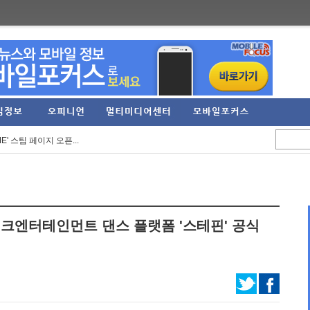
으로... 아담 버...
정 실적 발표… 역대 ...
E' 스팀 페이지 오픈...
3억 원 기록... 2분...
RPG '가디우스: 이터널...
임직원 가족 견학프로...
크엔터테인먼트 댄스 플랫폼 '스테핀' 공식
'Riviera ~약속의 ...
6 여름 시즌 프로모...
' 등 신작 보드게임...