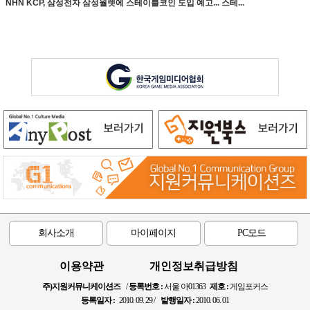
NHN KCP, 삼성전자 삼성월렛에 스테이블코인 도입 예고... 스테...
회사소개
마이페이지
PC모드
이용약관
개인정보취급방침
주)지원커뮤니케이션즈
/
등록번호 :
서울 아01363
제호 :
게임포커스
등록일자 :
2010. 09. 29 /
발행일자 :
2010. 06. 01