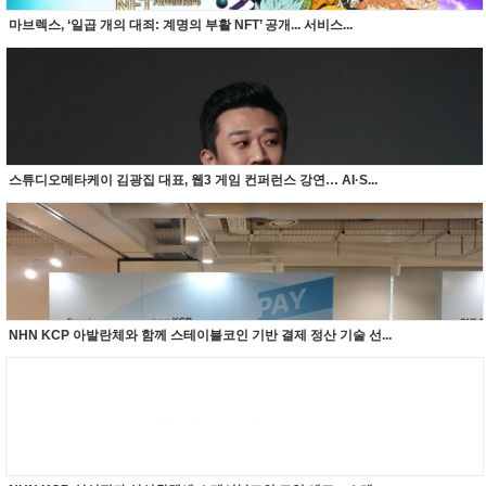
마브렉스, ‘일곱 개의 대죄: 계명의 부활 NFT’ 공개... 서비스...
스튜디오메타케이 김광집 대표, 웹3 게임 컨퍼런스 강연… AI·S...
NHN KCP 아발란체와 함께 스테이블코인 기반 결제 정산 기술 선...