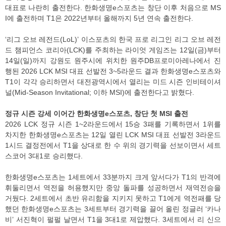
대표로 나란히 출전한다. 한화생명e스포츠는 창단 이후 처음으로 MS
I에 출전하며 T1은 2022년부터 올해까지 5년 연속 출전한다.
‘리그 오브 레전드(LoL)’ 이스포츠의 한국 프로 리그인 리그 오브 레전
드 챔피언스 코리아(LCK)를 주최하는 라이엇 게임즈는 12일(금)부터
14일(일)까지 강원도 원주시에 위치한 원주DB프로미아레나에서 진
행된 2026 LCK MSI 대표 선발전 3~5라운드 결과 한화생명e스포츠와
T1이 각각 승리하면서 대전광역시에서 열리는 미드 시즌 인비테이셔
널(Mid-Season Invitational; 이하 MSI)에 출전한다고 밝혔다.
정규 시즌 강세 이어간 한화생명e스포츠, 창단 첫 MSI 출전
2026 LCK 정규 시즌 1~2라운드에서 15승 3패를 기록하면서 1위를
차지한 한화생명e스포츠는 12일 열린 LCK MSI 대표 선발전 3라운드
1시드 결정전에서 T1을 상대로 한 수 위의 경기력을 선보이면서 세트
스코어 3대1로 승리했다.
한화생명e스포츠는 1세트에서 33분까지 크게 앞서다가 T1의 반격에
휘둘리면서 역전을 허용했지만 중앙 돌파를 성공하면서 재역전승을
거뒀다. 2세트에서 초반 유리함을 지키지 못하고 T1에게 역전패를 당
했던 한화생명e스포츠는 3세트부터 경기력을 끌어 올린 정글러 ‘카나
비’ 서진혁이 펄펄 날면서 T1을 3대1로 제압했다. 3세트에서 리 신으