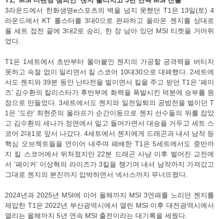
3라운드에서 한화생명e스포츠의 벽을 넘지 못했던 T1은 13일(토) 4
라운드에서 KT 롤스터를 3대0으로 완파하고 올라온 젠지를 상대로
풀 세트 접전 끝에 3대2로 승리, 한 장 남아 있던 MSI 티켓을 거머쥐
었다.
T1은 1세트에서 초반부터 몰아붙인 젠지의 가공할 공격력을 버티지
못하고 속절 없이 밀리면서 킬 스코어 10대30으로 대패했다. 2세트에
서도 젠지와 39분 동안 난타전을 벌이면서 킬을 주고 받던 T1은 '페이
즈' 김수환의 칼리스타가 후반부에 화력을 폭발시킨 덕분에 승부를 원
점으로 만들었다. 3세트에서도 젠지와 일전일퇴의 공방전을 벌이던 T
1은 '도란' 최현준의 올라프가 순간이동으로 젠지 선수들의 뒤를 잡았
고 김수환의 세나가 정면에서 밀고 들어가면서 대승을 거두고 세트 스
코어 2대1로 앞서 나갔다. 4세트에서 젠지에게 드래곤과 내셔 남작 등
핵심 오브젝트들을 연이어 내주며 패배한 T1은 5세트에서도 중반까
지 킬 스코어에서 뒤처졌지만 22분 드래곤 사냥 이후 벌어진 교전에
서 '페이커' 이상혁의 라이즈가 3킬을 챙기며 내셔 남작까지 가져갔고
그대로 젠지의 본진까지 압박하면서 넥서스까지 무너뜨렸다.
2024년과 2025년 MSI에 이어 올해까지 MSI 3연패를 노리던 젠지를
제압한 T1은 2022년 부산광역시에서 열린 MSI 이후 대전광역시에서
열리는 올해까지 5년 연속 MSI 출전이라는 대기록을 세웠다.