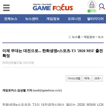
전체뉴스
뉴스센터
게임정보
오피니언
멀티미디어
뉴스홈
>
게임정보
>
뉴스
이제 무대는 대전으로... 한화생명e스포츠-T1 '2026 MSI' 출전
확정
2026년06월15일 10시32분
기사스크랩
작게 -
크게 +
게임포커스 김성렬 기자
(azoth@gamefocus.co.kr)
한화생명e스포츠와 T1이 대전광역시에서 열리는 2026 MSI에 LCK