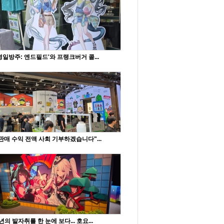
명일방주: 엔드필드'와 프랭크버거 콜...
판매 수익 전액 사회 기부하겠습니다"...
년의 발자취를 한 눈에 보다... 호요...