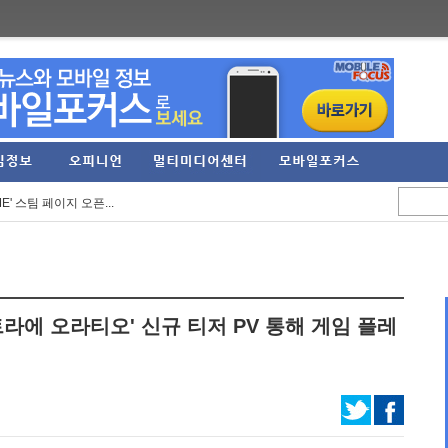
으로... 아담 버...
정 실적 발표… 역대 ...
E' 스팀 페이지 오픈...
3억 원 기록... 2분...
RPG '가디우스: 이터널...
임직원 가족 견학프로...
트라에 오라티오' 신규 티저 PV 통해 게임 플레
'Riviera ~약속의 ...
6 여름 시즌 프로모...
' 등 신작 보드게임...