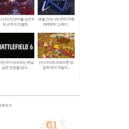
지스타25] 넷마블 성진우
레벨 인피니트 'INTO THE
와 군주의 치열한...
INFINITE' 쇼케이...
모든것이 파괴되는 현실
[지스타24] 크래프톤 '딩
같은 전장을 담다. ...
컴투게더' 개발자 ...
제휴문의