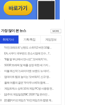
가장 많이 본 뉴스
취재기사
기획/특집
게임정보
1
'마인크래프트' 닌텐도 스위치2 버전 10월 ...
2
EA, 사우디 국부펀드 컨소시엄에 인수... 7...
3
"8월 말 부산에서 만나요", '오버워치' 아...
4
SOOP, 트래픽 및 매출 성장 위한 세 가지 ...
5
마블 최신작 '스파이더맨: 브랜드 뉴 데이'...
6
업데이트 템포 높이는 '오버워치', 신규 영...
7
올해 여름의 끝은 '우마무스메'와 함께... ...
8
게임트릭스 상위 10개 게임 PC방 사용량 전...
9
[금주의 게임일정] 'BIC 2026' 7일 온라인 ...
10
[컨콜]카카오게임즈 "라인게임즈와 합병 계...