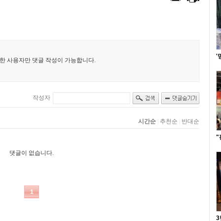
'
"
3