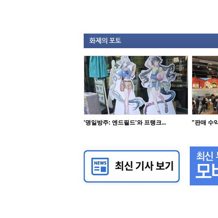
'명일방주: 엔드필드'와 프랭크...
"판매 수익