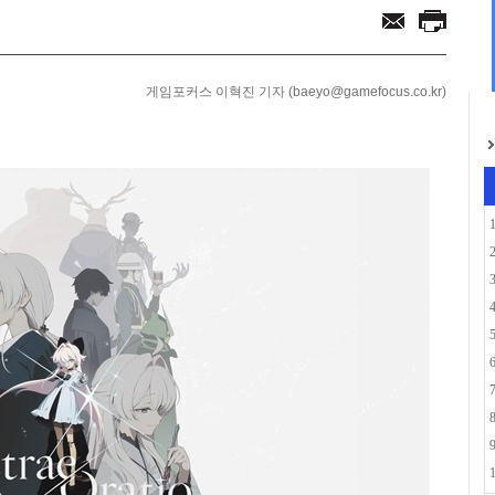
함께... 애니플러스...
으로... 아담 버...
게임포커스 이혁진 기자 (baeyo@gamefocus.co.kr)