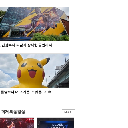
 입장부터 피날레 장식한 공연까지.....
름날보다 더 뜨거운 '포켓몬 고' 유...
화제의동영상