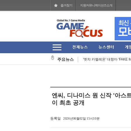
즐겨찾기
지원커뮤니케이션즈소개
작곡 보조에서 블리자드 음악의 기둥
헥토파이낸셜 2026년 상반기 잠
주요뉴스
'멧챠 카멜레온' 대항마 'FAKE M
웹젠 2026년 상반기 누적 매출 77
'스팀' 입점한 27주년 장수 MMO
넷마블문화재단, 여름방학 기념 
엔씨, 디나미스 원 신작 '아스
아크시스템웍스아시아, 판타지 RPG 
이 최초 공개
그라비티, '라그나로크 제로' 202
등록일
2026년06월02일 15시10분
코리아보드게임즈, '퍼스트 시그널