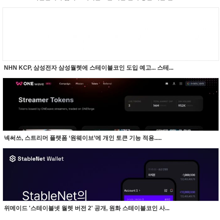
NHN KCP, 삼성전자 삼성월렛에 스테이블코인 도입 예고... 스테...
넥써쓰, 스트리머 플랫폼 ‘원웨이브’에 개인 토큰 기능 적용.....
위메이드 '스테이블넷 월렛 버전 2' 공개, 원화 스테이블코인 사...