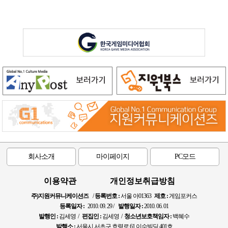
회사소개
마이페이지
PC모드
이용약관
개인정보취급방침
주)지원커뮤니케이션즈
/
등록번호 :
서울 아01363
제호 :
게임포커스
등록일자 :
2010. 09. 29 /
발행일자 :
2010. 06. 01
발행인 :
김세영 /
편집인 :
김세영 /
청소년보호책임자 :
백혜수
발행소 :
서울시 서초구 효령로 61 이수빌딩 401호