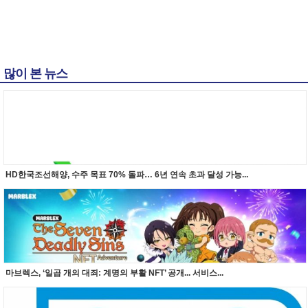
많이 본 뉴스
HD한국조선해양, 수주 목표 70% 돌파… 6년 연속 초과 달성 가능...
마브렉스, ‘일곱 개의 대죄: 계명의 부활 NFT’ 공개... 서비스...