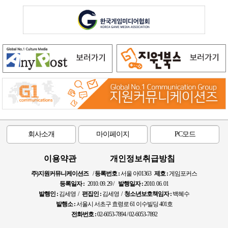
회사소개
마이페이지
PC모드
이용약관
개인정보취급방침
주)지원커뮤니케이션즈
/
등록번호 :
서울 아01363
제호 :
게임포커스
등록일자 :
2010. 09. 29 /
발행일자 :
2010. 06. 01
발행인 :
김세영 /
편집인 :
김세영 /
청소년보호책임자 :
백혜수
발행소 :
서울시 서초구 효령로 61 이수빌딩 401호
전화번호 :
02-6053-7894 / 02-6053-7892