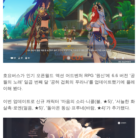
호요버스가 인기 오픈월드 액션 어드벤처 RPG '원신'에 6.6 버전 '공
월의 노래' 일곱 번째 달 '공허 겁회의 푸라나'를 업데이트했기에 플레
이해 봤다.
이번 업데이트로 신규 캐릭터 '마음의 소리·니콜(불, ★5)', '서늘한 화
살촉·로엔(얼음, ★5)', '돌아온 동심·프루네(바람, ★4)'가 추가됐다.