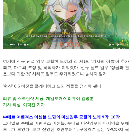
여기에 신규 전설 임무 교활한 토끼의 장 제1막 '기사의 이름'이 추가
되고, 다수의 조정 및 최적화가 이뤄졌다. 신규 월드 임무 '정금과 천
은보다 귀한 것' 시리즈 임무도 추가되었으니 놓치지 말자.
'원신' 6.6 버전을 플레이하고 느낀 점들을 정리해 봤다.
리뷰 및 스크린샷 제공: 게임포커스 리뷰어 김명훈
기사 작성: 이혁진 기자
수메르 어벤져스 어셈블 느낌의 마신임무 공월의 노래 9막, 10막
그야말로 수메르 어벤져스 어셈블. 수메르 마신임무의 마지막을 위해
모두가 모였다. 보고 싶었던 조연부터 '누구셨죠?' 싶은 NPC까지 싹