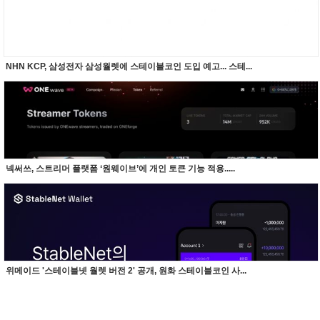
NHN KCP, 삼성전자 삼성월렛에 스테이블코인 도입 예고... 스테...
넥써쓰, 스트리머 플랫폼 ‘원웨이브’에 개인 토큰 기능 적용.....
위메이드 '스테이블넷 월렛 버전 2' 공개, 원화 스테이블코인 사...