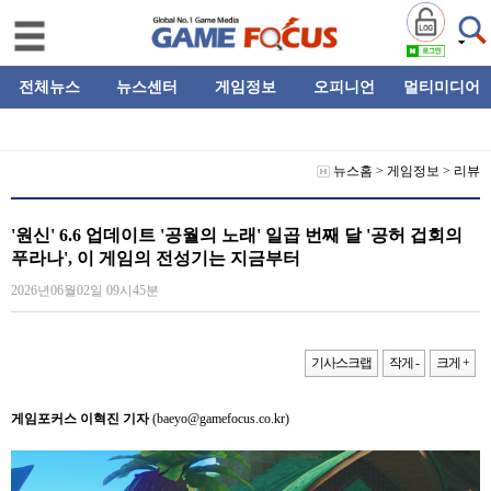
전체뉴스
뉴스센터
게임정보
오피니언
멀티미디어
뉴스홈
>
게임정보
>
리뷰
'원신' 6.6 업데이트 '공월의 노래' 일곱 번째 달 '공허 겁회의
푸라나', 이 게임의 전성기는 지금부터
2026년06월02일 09시45분
기사스크랩
작게 -
크게 +
게임포커스 이혁진 기자
(baeyo@gamefocus.co.kr)