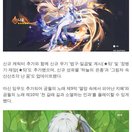
신규 캐릭터 추가와 함께 신규 무기 '법구·일곱빛 계시(★5)' 및 '장병
기·재앙(★5)'도 추가됐으며, 신규 성유물 '하늘의 은총'과 '그림자 속
산산조각 난 꿈'도 업데이트됐다.
마신 임무도 추가되어 공월의 노래 제9막 '멸망 속에서 피어난 지혜'와
공월의 노래 제10막 '천 갈래 길과 소멸하는 인과'를 플레이할 수 있게
됐다.