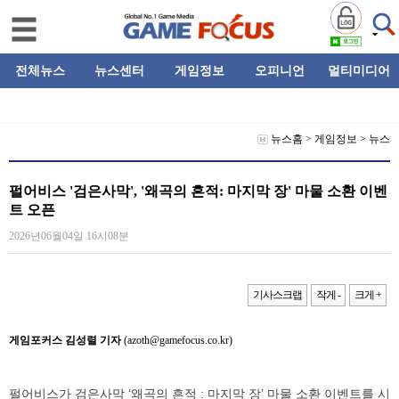
전체뉴스
뉴스센터
게임정보
오피니언
멀티미디어
뉴스홈
>
게임정보
>
뉴스
펄어비스 '검은사막', '왜곡의 흔적: 마지막 장' 마물 소환 이벤
트 오픈
2026년06월04일 16시08분
기사스크랩
작게 -
크게 +
게임포커스 김성렬 기자
(azoth@gamefocus.co.kr)
펄어비스가 검은사막 ‘왜곡의 흔적 : 마지막 장’ 마물 소환 이벤트를 시