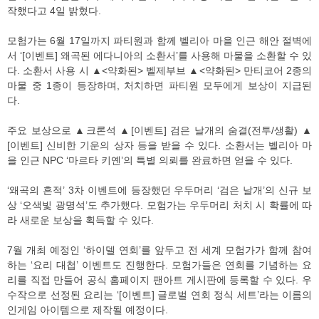
작했다고 4일 밝혔다.
모험가는 6월 17일까지 파티원과 함께 벨리아 마을 인근 해안 절벽에
서 ‘[이벤트] 왜곡된 에다니아의 소환서’를 사용해 마물을 소환할 수 있
다. 소환서 사용 시 ▲<약화된> 벨제부브 ▲<약화된> 만티코어 2종의
마물 중 1종이 등장하며, 처치하면 파티원 모두에게 보상이 지급된
다.
주요 보상으로 ▲크론석 ▲[이벤트] 검은 날개의 숨결(전투/생활) ▲
[이벤트] 신비한 기운의 상자 등을 받을 수 있다. 소환서는 벨리아 마
을 인근 NPC ‘마르타 키옌’의 특별 의뢰를 완료하면 얻을 수 있다.
‘왜곡의 흔적’ 3차 이벤트에 등장했던 우두머리 ‘검은 날개’의 신규 보
상 ‘오색빛 광명석’도 추가했다. 모험가는 우두머리 처치 시 확률에 따
라 새로운 보상을 획득할 수 있다.
7월 개최 예정인 ‘하이델 연회’를 앞두고 전 세계 모험가가 함께 참여
하는 ‘요리 대첩’ 이벤트도 진행한다. 모험가들은 연회를 기념하는 요
리를 직접 만들어 공식 홈페이지 팬아트 게시판에 등록할 수 있다. 우
수작으로 선정된 요리는 ‘[이벤트] 글로벌 연회 정식 세트’라는 이름의
인게임 아이템으로 제작될 예정이다.