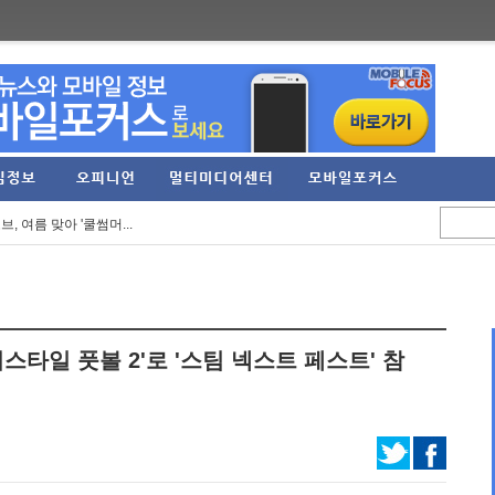
포츠팀 유니폼 및 캡슐...
게임 전시회 '도쿄 게...
 여름 맞아 '쿨썸머...
티벌 2026' 온라...
'애쉬 크림존'과 '제...
턴' 열두번째 정규 ...
스타일 풋볼 2'로 '스팀 넥스트 페스트' 참
전문관 'AI Games...
 만든 독특한 비주...
임 '칼라드리우스' ...