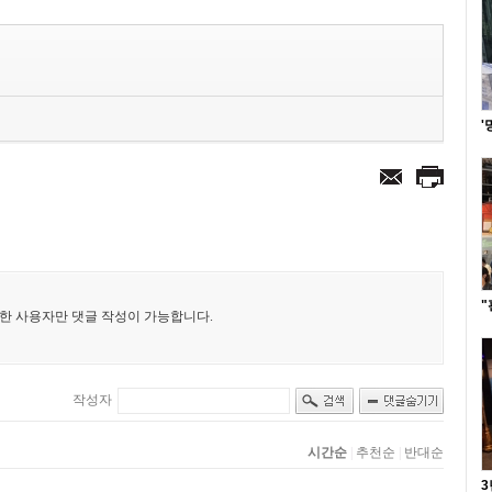
'
"
3