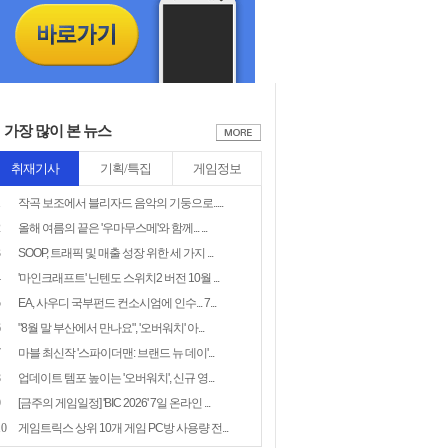
가장 많이 본 뉴스
취재기사
기획/특집
게임정보
1
작곡 보조에서 블리자드 음악의 기둥으로.....
2
올해 여름의 끝은 '우마무스메'와 함께... ...
3
SOOP, 트래픽 및 매출 성장 위한 세 가지 ...
4
'마인크래프트' 닌텐도 스위치2 버전 10월 ...
5
EA, 사우디 국부펀드 컨소시엄에 인수... 7...
6
"8월 말 부산에서 만나요", '오버워치' 아...
7
마블 최신작 '스파이더맨: 브랜드 뉴 데이'...
8
업데이트 템포 높이는 '오버워치', 신규 영...
9
[금주의 게임일정] 'BIC 2026' 7일 온라인 ...
10
게임트릭스 상위 10개 게임 PC방 사용량 전...