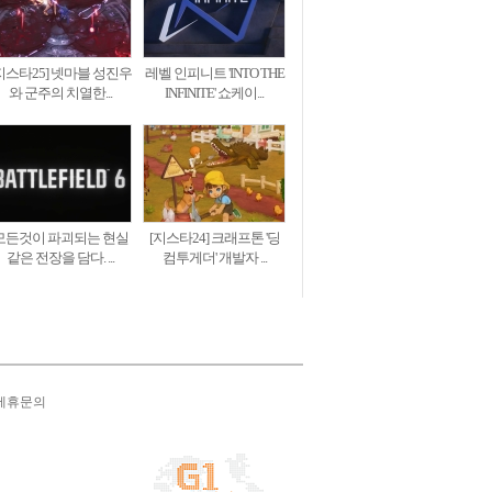
지스타25] 넷마블 성진우
레벨 인피니트 'INTO THE
와 군주의 치열한...
INFINITE' 쇼케이...
모든것이 파괴되는 현실
[지스타24] 크래프톤 '딩
같은 전장을 담다. ...
컴투게더' 개발자 ...
제휴문의