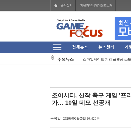
즐겨찾기
지원커뮤니케이션즈소개
한국e스포츠협회, 국가대표 e스
그라비티 일본 지사 GGA, 인디 
주요뉴스
스마일게이트 게임 플랫폼 스토브,
역대 최대 규모 '부산인디커넥트페스
넷마블, '킹 오브 파이터 AFK'에 
넵튠 자회사 님블뉴런, '이터널 리
조이시티, 신작 축구 게임 '프리
원스토어 앱마켓 최초 AI 창작 게임 
가… 10일 데모 선공개
[리뷰] 농사 게임의 기본을 비틀어
등록일
2026년06월05일 10시20분
에이치투 인터렉티브, 인기 슈팅게