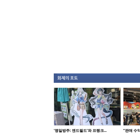
'명일방주: 엔드필드'와 프랭크...
"판매 수익