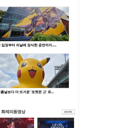
 입장부터 피날레 장식한 공연까지.....
름날보다 더 뜨거운 '포켓몬 고' 유...
화제의동영상