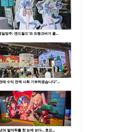
명일방주: 엔드필드'와 프랭크버거 콜...
판매 수익 전액 사회 기부하겠습니다"...
년의 발자취를 한 눈에 보다... 호요...