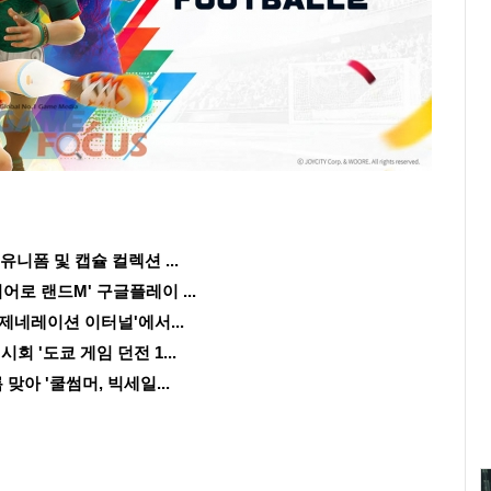
니폼 및 캡슐 컬렉션 ...
어로 랜드M' 구글플레이 ...
제네레이션 이터널'에서...
회 '도쿄 게임 던전 1...
맞아 '쿨썸머, 빅세일...