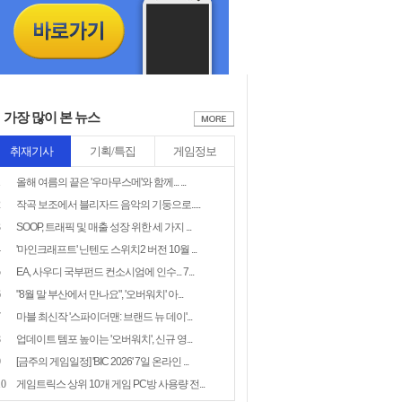
가장 많이 본 뉴스
취재기사
기획/특집
게임정보
1
올해 여름의 끝은 '우마무스메'와 함께... ...
2
작곡 보조에서 블리자드 음악의 기둥으로.....
3
SOOP, 트래픽 및 매출 성장 위한 세 가지 ...
4
'마인크래프트' 닌텐도 스위치2 버전 10월 ...
5
EA, 사우디 국부펀드 컨소시엄에 인수... 7...
6
"8월 말 부산에서 만나요", '오버워치' 아...
7
마블 최신작 '스파이더맨: 브랜드 뉴 데이'...
8
업데이트 템포 높이는 '오버워치', 신규 영...
9
[금주의 게임일정] 'BIC 2026' 7일 온라인 ...
10
게임트릭스 상위 10개 게임 PC방 사용량 전...