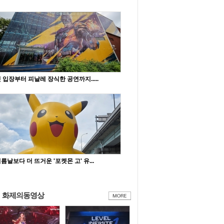
 입장부터 피날레 장식한 공연까지.....
름날보다 더 뜨거운 '포켓몬 고' 유...
화제의동영상