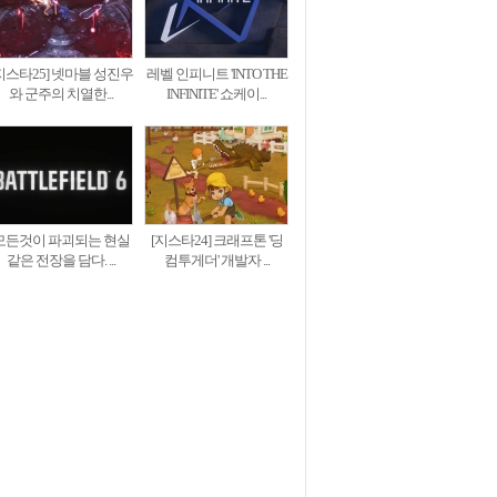
지스타25] 넷마블 성진우
레벨 인피니트 'INTO THE
와 군주의 치열한...
INFINITE' 쇼케이...
모든것이 파괴되는 현실
[지스타24] 크래프톤 '딩
같은 전장을 담다. ...
컴투게더' 개발자 ...