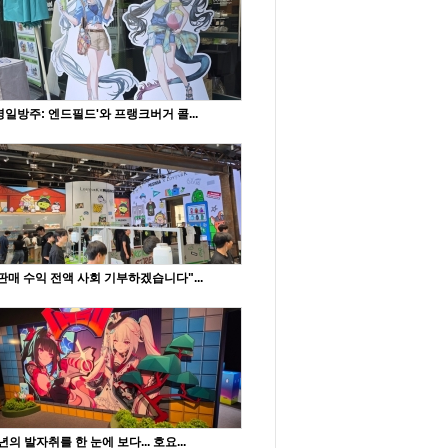
명일방주: 엔드필드'와 프랭크버거 콜...
판매 수익 전액 사회 기부하겠습니다"...
년의 발자취를 한 눈에 보다... 호요...