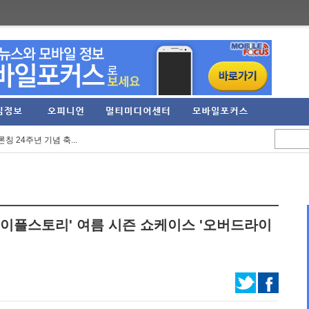
: 드래곤와일즈’ ...
념 업데이트... 기...
칭 24주년 기념 축...
빌 헌터 에디션' 닌...
 콘테스트 '비욘드 ...
트 본파이어' 등 신...
 '메이플스토리' 여름 시즌 쇼케이스 '오버드라이
 10월 27일 출시 ...
 광고 모델로 '천...
85억... 영업이익 277...