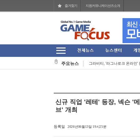
즐겨찾기
지원커뮤니케이션즈소개
에이치투 인터렉티브, ‘룬스케이프
넥슨, '서든어택' 서비스 21주년 기
주요뉴스
그라비티, '라그나로크 온라인' 론
게임피아, '데빌 메이 크라이 5 데
펄어비스, '붉은사막' 글로벌 영상
엔씨, '게임스컴 2026'서 '프로젝
신규 직업 '레테' 등장, 넥슨
'마인크래프트' 닌텐도 스위치2 버전
브' 개최
카카오게임즈, 신작 '도깨비의세계'
등록일
2026년06월13일 19시25분
카카오 2026년 2분기 매출 2조 9