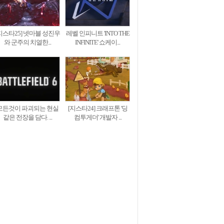
지스타25] 넷마블 성진우
레벨 인피니트 'INTO THE
와 군주의 치열한...
INFINITE' 쇼케이...
모든것이 파괴되는 현실
[지스타24] 크래프톤 '딩
같은 전장을 담다. ...
컴투게더' 개발자 ...