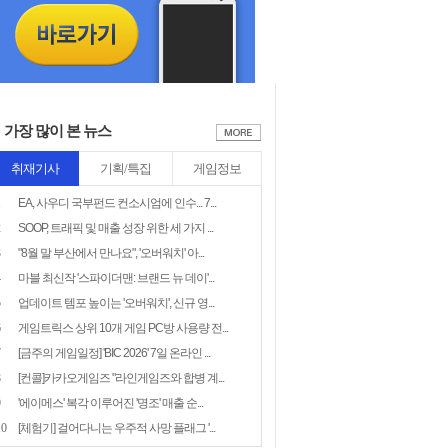
가장 많이 본 뉴스
취재기사
기획/특집
게임정보
1
EA, 사우디 국부펀드 컨소시엄에 인수... 7...
2
SOOP, 트래픽 및 매출 성장 위한 세 가지 ...
3
"8월 말 부산에서 만나요", '오버워치' 아...
4
마블 최신작 '스파이더맨: 브랜드 뉴 데이'...
5
업데이트 템포 높이는 '오버워치', 신규 영...
6
게임트릭스 상위 10개 게임 PC방 사용량 전...
7
[금주의 게임일정] 'BIC 2026' 7일 온라인 ...
8
[컨콜]카카오게임즈 "라인게임즈와 합병 계...
9
'에이메스' 복각 이루어진 '명조' 매출 순...
10
[체험기] 걸어다니는 우주적 사망 플래그 '...