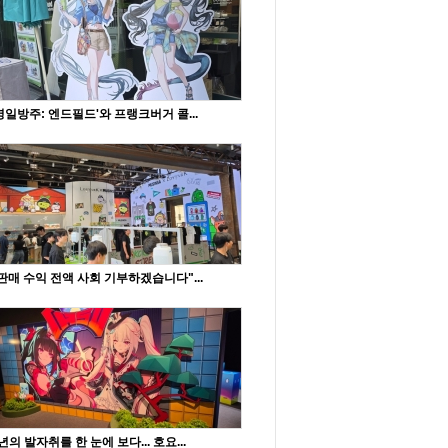
명일방주: 엔드필드'와 프랭크버거 콜...
판매 수익 전액 사회 기부하겠습니다"...
년의 발자취를 한 눈에 보다... 호요...