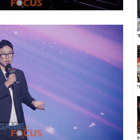
'
"
3