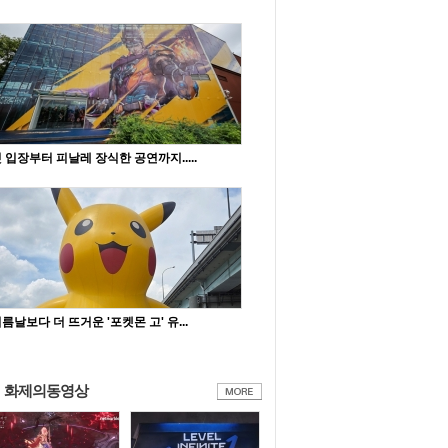
 입장부터 피날레 장식한 공연까지.....
름날보다 더 뜨거운 '포켓몬 고' 유...
화제의동영상