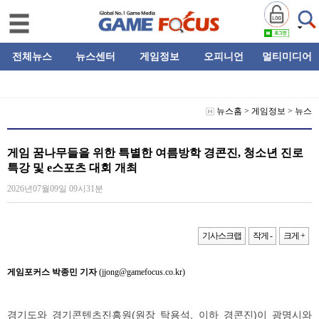
전체뉴스
뉴스센터
게임정보
오피니언
멀티미디어
뉴스홈
>
게임정보
>
뉴스
게임 꿈나무들을 위한 특별한 여름방학 경콘진, 청소년 진로
특강 및 e스포츠 대회 개최
2026년07월09일 09시31분
기사스크랩
작게 -
크게 +
게임포커스 박종민 기자
(jjong@gamefocus.co.kr)
경기도와 경기콘텐츠진흥원(원장 탁용석, 이하 경콘진)이 광명시와