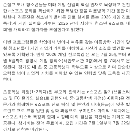
손잡고 도내 청소년들을 미래 게임 산업의 핵심 인재로 육성하고 건전
한 e스포츠 문화를 확산하기 위한 특별한 장을 여름방학 기간 동안 마
련한다. 경콘진은 청소년의 올바른 진로 설계를 돕는 ‘2026 게임 진로
특강’과 게임 실력을 겨루는 ‘2026 광명 시장배 청소년 e스포츠 대
회’를 개최하고 참가자를 모집한다고 밝혔다.
이번 프로그램들은 학업에서 벗어나 여유를 갖는 여름방학 기간에 맞
춰 청소년들이 게임 산업의 가치를 이해하고 자신의 소질을 발견할 수
있도록 기획됐다. 먼저 ‘2026 게임 진로특강’은 오는 7월 25일부터 9
월 5일까지 광명시 게임 창작소(하안도서관 3층)에서 총 7회차로 운
영된다. 경기도 내 초·중·고등학생과 학부모를 대상으로 하며 단순한
오락을 넘어 산업적 가치를 이해할 수 있는 연령별 맞춤 교육을 제공
한다.
초등학생 과정(1~2회차)은 부모와 함께하는 e스포츠 알기(브롤스타
즈 및 FC 온라인 실습)로 진행되며, 중·고등학생 과정(3~6회차)은 전
문가와 함께하는 e스포츠 진로 탐색 및 본인의 티어(등급)에 맞춘 발
로란트 프로 코칭 일반 및 심화 과정으로 꾸며진다. 마지막 7회차에는
e스포츠 캐스터 특강과 함께 시장배 대회 결선을 직관하는 기회도 제
공된다. 참가비는 전액 무료이며, 모집 기간은 7월 1일부터 7월 22일
까지로 선착순 마감된다.