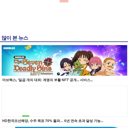
많이 본 뉴스
마브렉스, ‘일곱 개의 대죄: 계명의 부활 NFT’ 공개... 서비스...
HD한국조선해양, 수주 목표 70% 돌파… 6년 연속 초과 달성 가능...