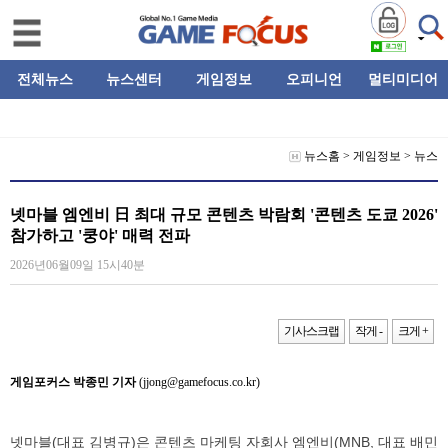
전체뉴스
뉴스센터
게임정보
오피니언
멀티미디어
뉴스홈
>
게임정보
>
뉴스
넷마블 엠엔비 日 최대 규모 콘텐츠 박람회 '콘텐츠 도쿄 2026'
참가하고 '쿵야' 매력 전파
2026년06월09일 15시40분
기사스크랩
작게 -
크게 +
게임포커스 박종민 기자
(jjong@gamefocus.co.kr)
넷마블(대표 김병규)은 콘텐츠 마케팅 자회사 엠엔비(MNB, 대표 배민